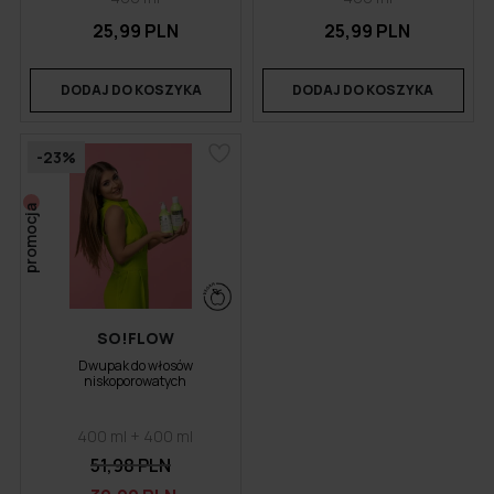
25,99 PLN
25,99 PLN
DODAJ DO KOSZYKA
DODAJ DO KOSZYKA
-23%
promocja
SO!FLOW
Dwupak do włosów
niskoporowatych
400 ml + 400 ml
51,98 PLN