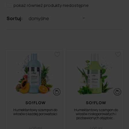
pokaż również produkty niedostępne
Sortuj:
domyślne
SO!FLOW
SO!FLOW
Humektantowy szampon do
Humektantowy szampon do
włosów o każdej porowatości
włosów niskoporowatych i
pozbawionych objętośc...
400 ml
400 ml