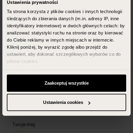
Ustawienia prywatności
włosów niskoporowatych, które spełniają wysokie
standardy jakości i skuteczności.
Ta strona korzysta z plików cookies i innych technologii
śledzących do zbierania danych (m.in. adresy IP, inne
identyfikatory internetowe) w dwóch głównych celach: by
WIĘCEJ
analizować statystyki ruchu na stronie oraz by kierować
do Ciebie reklamy w innych miejscach w internecie.
Kliknij poniżej, by wyrazić zgodę albo przejdź do
ustawień, aby dokonać szczegółowych wyborów co do
Newsletter
plików cookies.
Zapisz się, potwierdź
Możesz zawsze zarządzać swoimi zgodami (w tym
subskrypcję i
zyskaj 15% zniżki
odwołać te, których udzieliłeś wcześniej) klikając w
Zaakceptuj wszystkie
z kodem na pierwsze zakupy
przycisk „Ustawienia cookies” widoczny na samym dole
(dotyczy produktów w cenach
strony.
Ustawienia cookies
regularnych)
Więcej informacji znajdziesz w zakładce „Szczegóły”
oraz w naszej
polityce prywatności
.