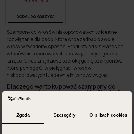
39,99 PLN
DODAJ DO KOSZYKA
Szampony do włosów niskoporowatych to idealne
rozwiązanie dla osób, które chcą zadbać o swoje
włosy w świadomy sposób. Produkty od Vis Plantis do
włosów niskoporowatych sprawią, że będą gładkie i
lśniące. U nas znajdziesz szeroką gamę szamponów,
które pomogą Ci w pielęgnacji włosów
niskoporowatych i zapewnią im zdrowy wygląd.
Dlaczego warto kupować szampony do
włosów niskoporowatych w Vis Plantis?
W Vis Plantis doskonale rozumiemy potrzeby włosów
niskoporowatych. Nasze produkty są stworzone z
Zgoda
Szczegóły
O plikach cookies
myślą o włosach z niską porowatością, które
charakteryzują się gładką strukturą i trudnością w
absorpcji wilgoci. Dlatego oferujemy szampony do