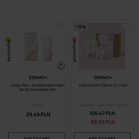
-15%
bestseller
promotion
DERMO+
DERMO+
Atopy Skin - emollient eye cream
Daily Comfort Set for Dry Skin
for dry and atopic skin
30 ml
400 ml + 400 ml + 30 ml
106.47 PLN
29.49 PLN
89.99 PLN
ADD TO CART
ADD TO CART