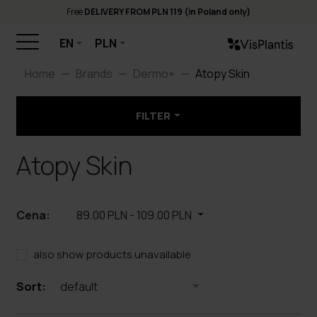
Free
DELIVERY FROM PLN 119 (in Poland only)
EN
PLN
Home
Brands
Dermo+
Atopy Skin
FILTER
Atopy Skin
Cena:
89.00 PLN
-
109.00 PLN
also show products unavailable
Sort:
default