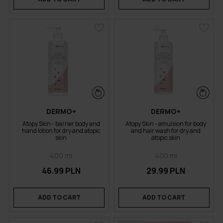
DERMO+
DERMO+
Atopy Skin - barrier body and
Atopy Skin - emulsion for body
hand lotion for dry and atopic
and hair wash for dry and
skin
atopic skin
400 ml
400 ml
46.99 PLN
29.99 PLN
ADD TO CART
ADD TO CART