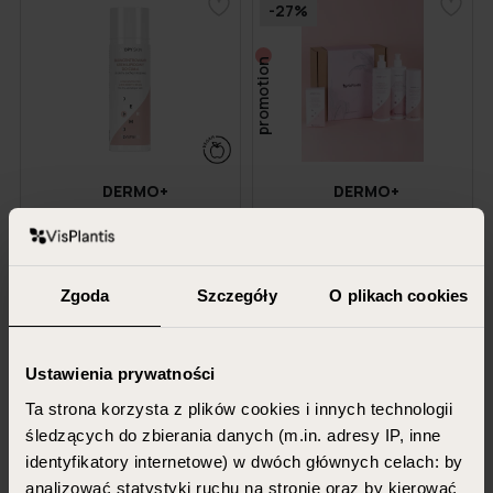
-27%
promotion
DERMO+
DERMO+
Atopy Skin - concentrated lipid
Atopy Skin Set - for dry and
body cream for dry and atopic
atopic skin
skin
150 ml
400 ml + 400 ml + 30 ml +
Zgoda
Szczegóły
O plikach cookies
150 ml
41.99 PLN
148.46 PLN
109.00 PLN
Ustawienia prywatności
Ta strona korzysta z plików cookies i innych technologii
ADD TO CART
ADD TO CART
śledzących do zbierania danych (m.in. adresy IP, inne
identyfikatory internetowe) w dwóch głównych celach: by
analizować statystyki ruchu na stronie oraz by kierować