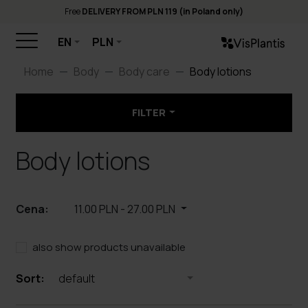
Free
DELIVERY FROM PLN 119 (in Poland only)
EN
PLN
Home
Body
Body care
Body lotions
FILTER
Body lotions
Cena:
11.00 PLN
-
27.00 PLN
also show products unavailable
Sort:
default