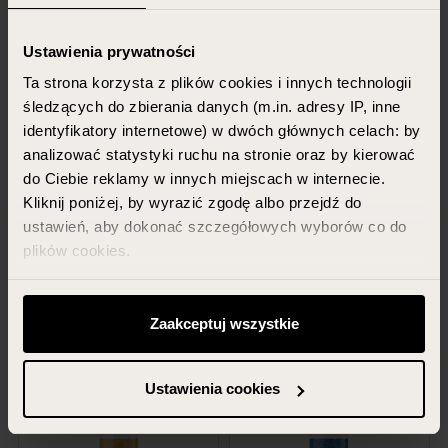
Ustawienia prywatności
Ta strona korzysta z plików cookies i innych technologii
śledzących do zbierania danych (m.in. adresy IP, inne
VIS PLANTIS SECRET
VIS PLANTIS SECRET
identyfikatory internetowe) w dwóch głównych celach: by
GARDEN
GARDEN
analizować statystyki ruchu na stronie oraz by kierować
Regenerating body lotion with
Moisturizing body lotion with
do Ciebie reklamy w innych miejscach w internecie.
snail slime filtrate
snail slime filtrate
Kliknij poniżej, by wyrazić zgodę albo przejdź do
ustawień, aby dokonać szczegółowych wyborów co do
400 ml
400 ml
plików cookies.
19.99 PLN
19.99 PLN
Możesz zawsze zarządzać swoimi zgodami (w tym
ADD TO CART
ADD TO CART
odwołać te, których udzieliłeś wcześniej) klikając w
Zaakceptuj wszystkie
przycisk „Ustawienia cookies” widoczny na samym dole
strony.
Ustawienia cookies
Więcej informacji znajdziesz w zakładce „Szczegóły”
oraz w naszej
polityce prywatności
.