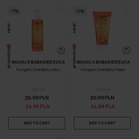
-7%
-7%
new
new
promotion
promotion
NIUVIU X BABASIERZUCA
NIUVIU X BABASIERZUCA
Pumpkin Time Body Lotion
Pumpkin Time Body Cream
200 ml
200 ml
26.99 PLN
26.99 PLN
24.99 PLN
24.99 PLN
ADD TO CART
ADD TO CART