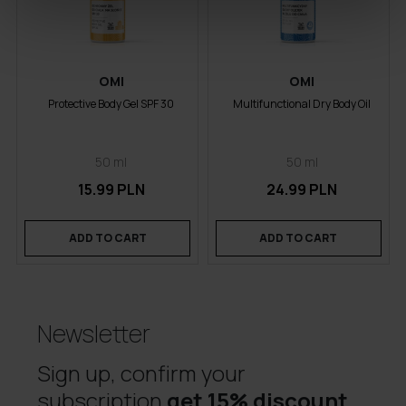
OMI
OMI
Protective Body Gel SPF 30
Multifunctional Dry Body Oil
50 ml
50 ml
15.99 PLN
24.99 PLN
ADD TO CART
ADD TO CART
Newsletter
Sign up, confirm your
subscription
get 15% discount