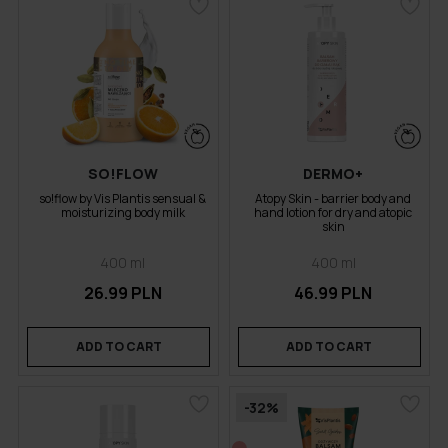
SO!FLOW
DERMO+
so!flow by Vis Plantis sensual &
Atopy Skin - barrier body and
moisturizing body milk
hand lotion for dry and atopic
skin
400 ml
400 ml
26.99 PLN
46.99 PLN
ADD TO CART
ADD TO CART
-32%