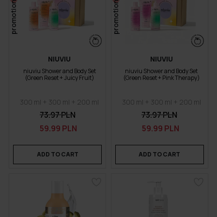
promotion
promotion
NIUVIU
NIUVIU
niuviu Shower and Body Set
niuviu Shower and Body Set
(Green Reset + Juicy Fruit)
(Green Reset + Pink Therapy)
300 ml + 300 ml + 200 ml
300 ml + 300 ml + 200 ml
73.97 PLN
73.97 PLN
59.99 PLN
59.99 PLN
ADD TO CART
ADD TO CART