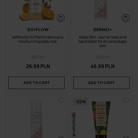
SO!FLOW
DERMO+
so!flow by Vis Plantis sensual &
Atopy Skin - barrier body and
moisturizing body milk
hand lotion for dry and atopic
skin
400 ml
400 ml
26.99 PLN
46.99 PLN
ADD TO CART
ADD TO CART
-32%
promotion