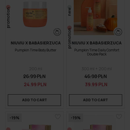
promotion
new
promotion
NIUVIU X BABASIERZUCA
NIUVIU X BABASIERZUCA
Pumpkin Time Body Butter
Pumpkin Time Daily Comfort
Double Pack
200 ml
300 ml + 200 ml
26.99 PLN
46.98 PLN
24.99 PLN
39.99 PLN
ADD TO CART
ADD TO CART
-19%
-19%