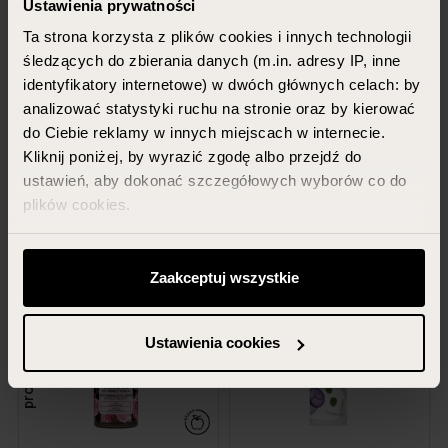
Ustawienia prywatności
Ta strona korzysta z plików cookies i innych technologii
VIS PLANTIS SECRET
VIS PLANTIS SECRET
śledzących do zbierania danych (m.in. adresy IP, inne
GARDEN
GARDEN
identyfikatory internetowe) w dwóch głównych celach: by
Relaxing massage oil
Anti-cellulite massage oil
analizować statystyki ruchu na stronie oraz by kierować
do Ciebie reklamy w innych miejscach w internecie.
200 ml
200 ml
Kliknij poniżej, by wyrazić zgodę albo przejdź do
24.99 PLN
24.99 PLN
ustawień, aby dokonać szczegółowych wyborów co do
plików cookies.
ADD TO CART
ADD TO CART
Możesz zawsze zarządzać swoimi zgodami (w tym
odwołać te, których udzieliłeś wcześniej) klikając w
Zaakceptuj wszystkie
-24%
przycisk „Ustawienia cookies” widoczny na samym dole
strony.
Ustawienia cookies
promotion
Więcej informacji znajdziesz w zakładce „Szczegóły”
oraz w naszej
polityce prywatności
.