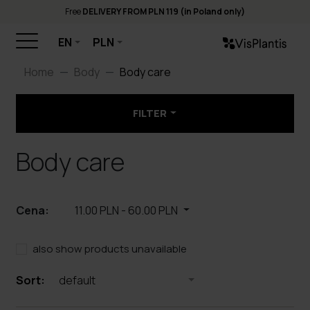
Free
DELIVERY FROM PLN 119 (in Poland only)
EN
PLN
Home
Body
Body care
FILTER
Body care
Cena:
11.00 PLN
-
60.00 PLN
also show products unavailable
Sort:
default