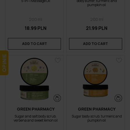
5-in-1 Massage Oil
Body butter, turmeric and
pumpkin oil
200 ml
200 ml
18.99 PLN
21.99 PLN
ADD TO CART
ADD TO CART
GREEN PHARMACY
GREEN PHARMACY
Sugar and salt body scrub,
Sugar body scrub, turmeric and
verbena and sweet lemon oil
pumpkin oil