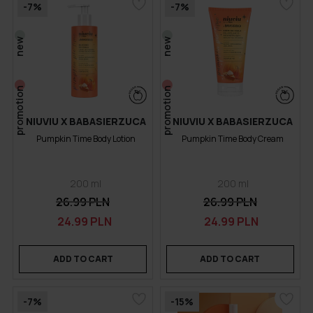
-7%
-7%
new
new
promotion
promotion
NIUVIU X BABASIERZUCA
NIUVIU X BABASIERZUCA
Pumpkin Time Body Lotion
Pumpkin Time Body Cream
200 ml
200 ml
26.99 PLN
26.99 PLN
24.99 PLN
24.99 PLN
ADD TO CART
ADD TO CART
-7%
-15%