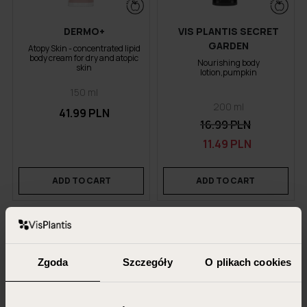
DERMO+
VIS PLANTIS SECRET
GARDEN
Atopy Skin - concentrated lipid
body cream for dry and atopic
Nourishing body
skin
lotion,pumpkin
150 ml
200 ml
41.99 PLN
16.99 PLN
11.49 PLN
ADD TO CART
ADD TO CART
Zgoda
Szczegóły
O plikach cookies