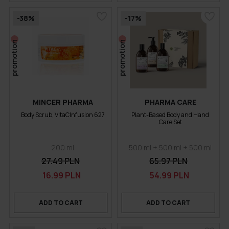
-38%
-17%
promotion
promotion
MINCER PHARMA
PHARMA CARE
Body Scrub, VitaCInfusion 627
Plant-Based Body and Hand
Care Set
200 ml
500 ml + 500 ml + 500 ml
27.49 PLN
65.97 PLN
16.99 PLN
54.99 PLN
ADD TO CART
ADD TO CART