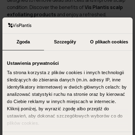
designed to remove dead skin cells and improve scalp
condition. Discover the benefits of
Vis Plantis scalp
exfoliating products
and enjoy a refreshed,
balanced, and healthy scalp!
MORE
Zgoda
Szczegóły
O plikach cookies
Ustawienia prywatności
Newsletter
Ta strona korzysta z plików cookies i innych technologii
śledzących do zbierania danych (m.in. adresy IP, inne
Sign up, confirm your
identyfikatory internetowe) w dwóch głównych celach: by
subscription
get 15% discount
analizować statystyki ruchu na stronie oraz by kierować
with a code for your first
do Ciebie reklamy w innych miejscach w internecie.
Kliknij poniżej, by wyrazić zgodę albo przejdź do
purchase (applies to regular
ustawień, aby dokonać szczegółowych wyborów co do
priced items only)
plików cookies.