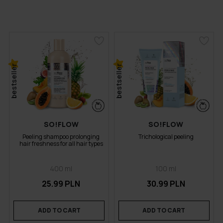
bestseller
bestseller
SO!FLOW
SO!FLOW
Peeling shampoo prolonging
Trichological peeling
hair freshness for all hair types
400 ml
100 ml
25.99 PLN
30.99 PLN
ADD TO CART
ADD TO CART