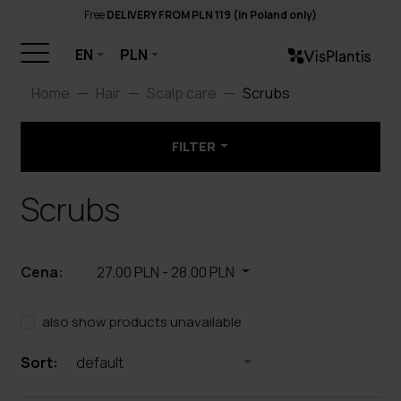
Free
DELIVERY FROM PLN 119 (in Poland only)
EN
PLN
Home
Hair
Scalp care
Scrubs
FILTER
Scrubs
Cena:
27.00 PLN
-
28.00 PLN
also show products unavailable
Sort:
default