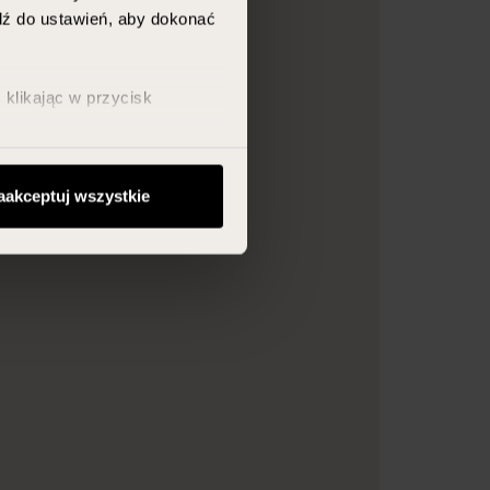
jdź do ustawień, aby dokonać
klikając w przycisk
aakceptuj wszystkie