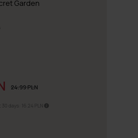
ecret Garden
s
N
24.99 PLN
t 30 days: 16.24 PLN