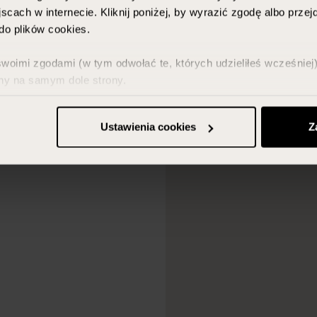
scach w internecie. Kliknij poniżej, by wyrazić zgodę albo prze
o plików cookies.
imi zgodami (w tym odwołać te, których udzieliłeś wcześniej) 
ny na samym dole strony.
z w zakładce „Szczegóły” oraz w naszej
polityce prywatności
.
Ustawienia cookies
Z