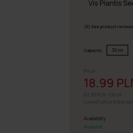
Vis Plantis S
(0)
See product review
30 ml
Capacity:
Price:
18.99 PL
63.30 PLN / 100 ml
Lowest price in the las
Availability
Available