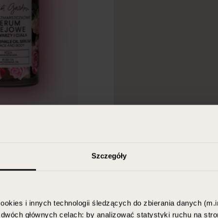
Szczegóły
ookies i innych technologii śledzących do zbierania danych (m.in
w dwóch głównych celach: by analizować statystyki ruchu na stro