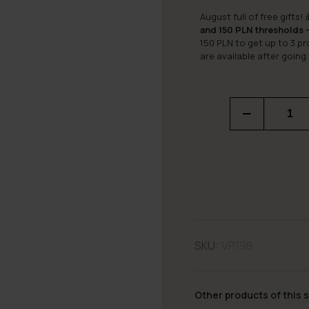
August full of free gifts! 
and 150 PLN thresholds –
150 PLN to get up to 3 p
are available after going
SKU:
VP198
Other products of this s