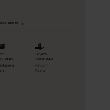
r face and body
afe
Loyalty
ELIVERY
PROGRAM
ackage is
Pay with
afe
Points