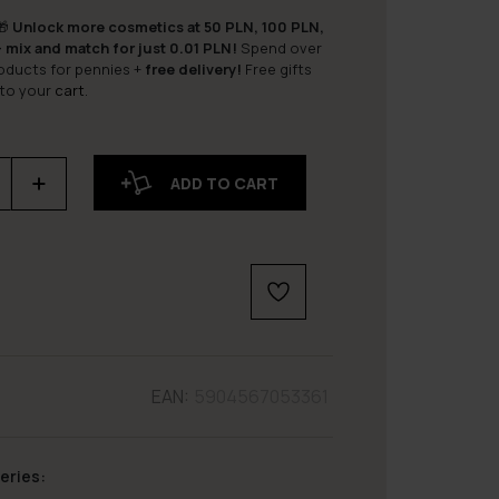
🎁
Unlock more cosmetics at 50 PLN, 100 PLN,
 mix and match for just 0.01 PLN!
Spend over
roducts for pennies +
free delivery!
Free gifts
 to your
cart
.
ADD TO CART
EAN:
5904567053361
eries: