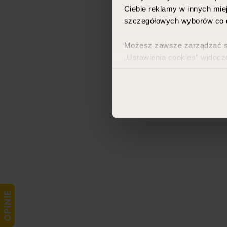
Ciebie reklamy w innych miej
szczegółowych wyborów co d
Możesz zawsze zarządzać swo
„Ustawienia cookies” widocz
Więcej informacji znajdzies