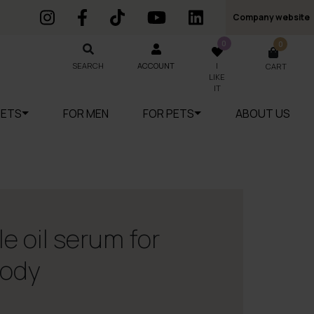
Company website
0
0
SEARCH
SEARCH
ACCOUNT
I
CART
LIKE
IT
SETS
FOR MEN
FOR PETS
ABOUT US
le oil serum for
body