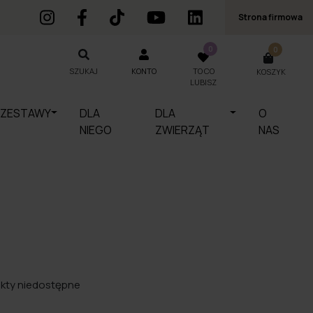
Strona firmowa
0
0
SZUKAJ
KONTO
TO CO
KOSZYK
SZUKAJ
LUBISZ
ZESTAWY
DLA
DLA
O
NIEGO
ZWIERZĄT
NAS
ukty niedostępne