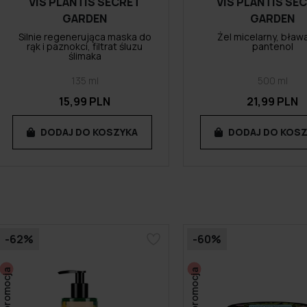
VIS PLANTIS SECRET
VIS PLANTIS SE
GARDEN
GARDEN
Silnie regenerująca maska do
Żel micelarny, bława
rąk i paznokci, filtrat śluzu
pantenol
ślimaka
135 ml
500 ml
15,99 PLN
21,99 PLN
DODAJ DO KOSZYKA
DODAJ DO KOS
-62%
-60%
promocja
promocja