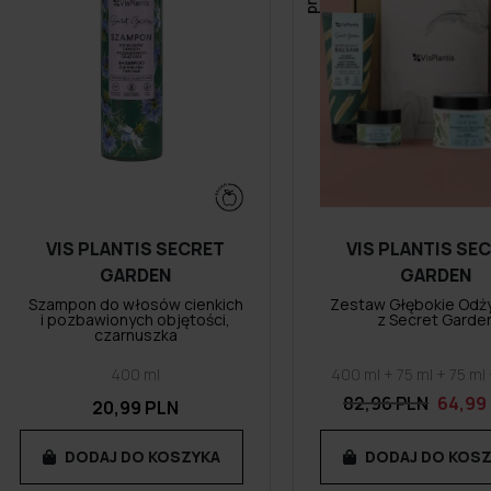
VIS PLANTIS SECRET
VIS PLANTIS SE
GARDEN
GARDEN
Szampon do włosów cienkich
Zestaw Głębokie Odż
i pozbawionych objętości,
z Secret Garde
czarnuszka
400 ml
400 ml + 75 ml + 75 ml
82,96 PLN
64,99
20,99 PLN
DODAJ DO KOSZYKA
DODAJ DO KOS