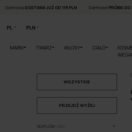
Darmowa
DOSTAWA JUŻ OD 119 PLN
Darmowe
PRÓBKI DO
PL
PLN
MARKI
TWARZ
WŁOSY
CIAŁO
KOSME
WEGA
WSZYSTKIE
PRZEJDŹ WYŻEJ
SO!FLOW
(138)