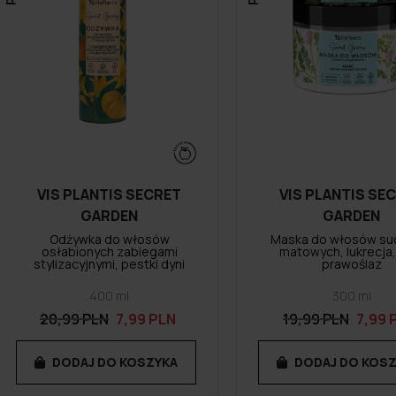
VIS PLANTIS SECRET
VIS PLANTIS SE
GARDEN
GARDEN
Odżywka do włosów
Maska do włosów suc
osłabionych zabiegami
matowych, lukrecja, 
stylizacyjnymi, pestki dyni
prawoślaz
400 ml
300 ml
20,99 PLN
7,99 PLN
19,99 PLN
7,99 
DODAJ DO KOSZYKA
DODAJ DO KOS