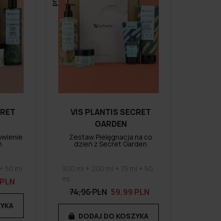
CRET
VIS PLANTIS SECRET
GARDEN
ywienie
Zestaw Pielęgnacja na co
n
dzień z Secret Garden
 + 50 ml
300 ml + 200 ml + 75 ml + 50
ml
 PLN
74,96 PLN
59,99 PLN
ZYKA
DODAJ DO KOSZYKA