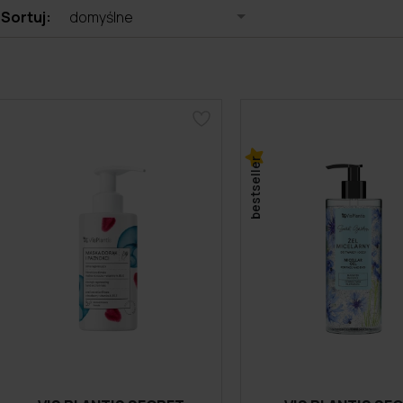
Sortuj:
domyślne
bestseller