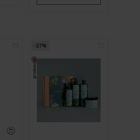
-27%
promocja