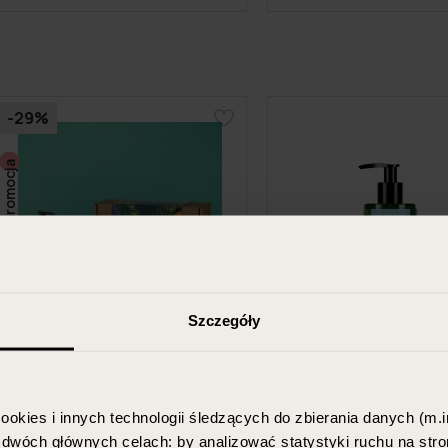
-29%
promocja
Szczegóły
ookies i innych technologii śledzących do zbierania danych (m.in
VIS PLANTIS SECRET
VIS PLANTIS SE
w dwóch głównych celach: by analizować statystyki ruchu na stro