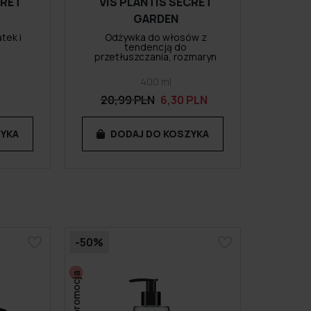
CRET
VIS PLANTIS SECRET
GARDEN
tek i
Odżywka do włosów z
tendencją do
przetłuszczania, rozmaryn
400 ml
20,99 PLN
6,30 PLN
ZYKA
DODAJ DO KOSZYKA
-50%
promocja