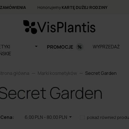
 ZAMÓWIENIA
Honorujemy
KARTĘ DUŻEJ RODZINY
TYKI
WYPRZEDAŻ
PROMOCJE
ŃSKIE
Strona główna
Marki kosmetyków
Secret Garden
Secret Garden
Cena:
6,00 PLN
-
80,00 PLN
pokaż również prod