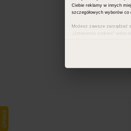
Ciebie reklamy w innych miej
szczegółowych wyborów co d
Możesz zawsze zarządzać swo
„Ustawienia cookies” widocz
Więcej informacji znajdzies