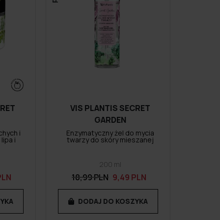
CRET
VIS PLANTIS SECRET
GARDEN
hych i
Enzymatyczny żel do mycia
lipa i
twarzy do skóry mieszanej
200 ml
PLN
18,99 PLN
9,49 PLN
ZYKA
DODAJ DO KOSZYKA