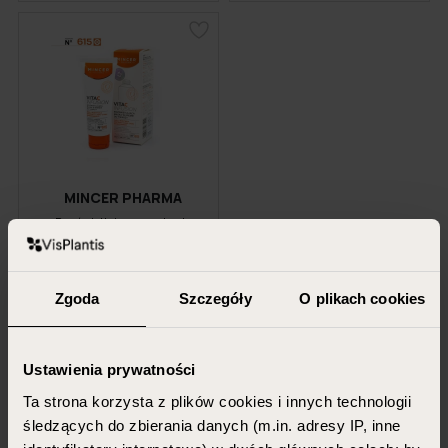
MINCER PHARMA
Rozświetlająca maska do
twarzy w kremie, Vita C Infusion
615
75 ml
Zgoda
Szczegóły
O plikach cookies
30,79 PLN
Ustawienia prywatności
DODAJ DO KOSZYKA
Ta strona korzysta z plików cookies i innych technologii
śledzących do zbierania danych (m.in. adresy IP, inne