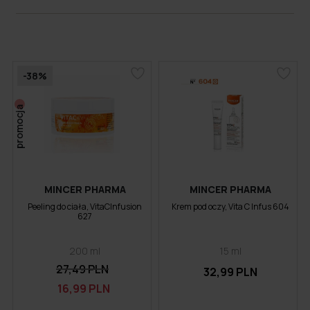
-38%
promocja
MINCER PHARMA
MINCER PHARMA
Peeling do ciała, VitaCInfusion
Krem pod oczy, Vita C Infus 604
627
200 ml
15 ml
27,49 PLN
32,99 PLN
16,99 PLN