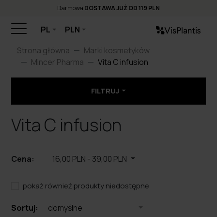
Darmowa
DOSTAWA JUŻ OD 119 PLN
PL
PLN
Strona główna
Marki kosmetyków
Mincer Pharma
Vita C infusion
FILTRUJ
Vita C infusion
Cena:
16,00 PLN
-
39,00 PLN
pokaż również produkty niedostępne
Sortuj:
domyślne