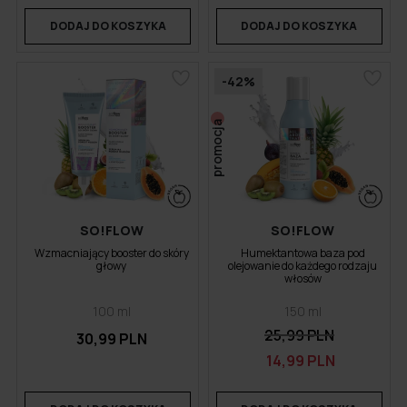
DODAJ DO KOSZYKA
DODAJ DO KOSZYKA
-42%
promocja
SO!FLOW
SO!FLOW
Wzmacniający booster do skóry
Humektantowa baza pod
głowy
olejowanie do każdego rodzaju
włosów
100 ml
150 ml
25,99 PLN
30,99 PLN
14,99 PLN