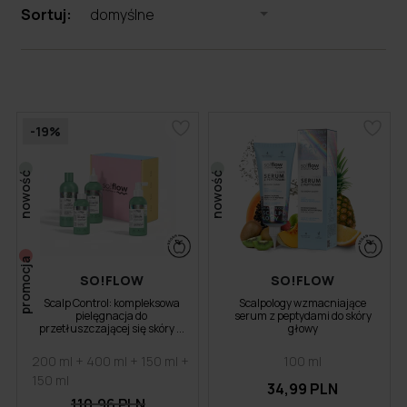
Sortuj:
domyślne
-19%
nowość
nowość
promocja
SO!FLOW
SO!FLOW
Scalp Control: kompleksowa
Scalpology wzmacniające
pielęgnacja do
serum z peptydami do skóry
przetłuszczającej się skóry ...
głowy
200 ml + 400 ml + 150 ml +
100 ml
150 ml
34,99 PLN
110,96 PLN