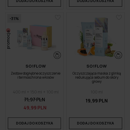
DODAJ DO KOSZYKA
DODAJ DO KOSZYKA
-31%
promocja
SO!FLOW
SO!FLOW
Zestaw dogłębne oczyszczenie
Oczyszczająca maska z glinką
i termoochrona włosów
redukująca sebum do skóry
głowy
400 ml + 150 ml + 100 ml
100 ml
71,97 PLN
19,99 PLN
49,99 PLN
DODAJ DO KOSZYKA
DODAJ DO KOSZYKA