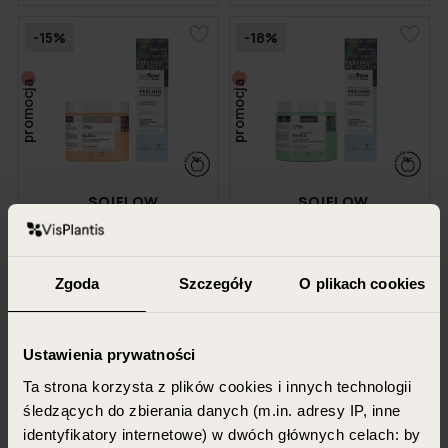
-15%
-18%
promocja
promocja
SO!FLOW
SO!FLOW
Dwupak oczyszczający peeling
Dwupak oczyszczający peeling
trychologiczny + maska do
trychologiczny + maska do
włosów średniop...
włosów po kerat...
Zgoda
Szczegóły
O plikach cookies
100 ml + 400 ml
100 ml + 400 ml
58,98 PLN
60,98 PLN
49,99 PLN
49,99 PLN
Ustawienia prywatności
Ta strona korzysta z plików cookies i innych technologii
DODAJ DO KOSZYKA
DODAJ DO KOSZYKA
śledzących do zbierania danych (m.in. adresy IP, inne
identyfikatory internetowe) w dwóch głównych celach: by