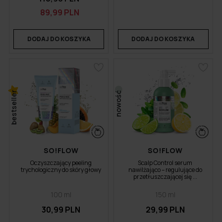
89,99 PLN
DODAJ DO KOSZYKA
DODAJ DO KOSZYKA
bestseller
nowość
SO!FLOW
SO!FLOW
Oczyszczający peeling
Scalp Control serum
trychologiczny do skóry głowy
nawilżająco – regulujące do
przetłuszczającej się ...
100 ml
150 ml
30,99 PLN
29,99 PLN