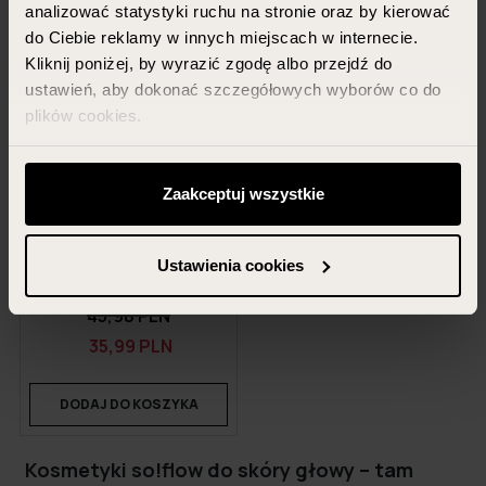
analizować statystyki ruchu na stronie oraz by kierować
-22%
do Ciebie reklamy w innych miejscach w internecie.
Kliknij poniżej, by wyrazić zgodę albo przejdź do
promocja
ustawień, aby dokonać szczegółowych wyborów co do
plików cookies.
Możesz zawsze zarządzać swoimi zgodami (w tym
SO!FLOW
odwołać te, których udzieliłeś wcześniej) klikając w
Zaakceptuj wszystkie
Dwupak przedłużający
przycisk „Ustawienia cookies” widoczny na samym dole
świeżość włosów
strony.
Ustawienia cookies
400 ml + 100 ml
Więcej informacji znajdziesz w zakładce „Szczegóły”
45,98 PLN
oraz w naszej
polityce prywatności
.
35,99 PLN
DODAJ DO KOSZYKA
Kosmetyki so!flow do skóry głowy – tam