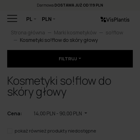
Darmowa
DOSTAWA JUŻ OD 119 PLN
PL
PLN
Strona główna
Marki kosmetyków
so!flow
Kosmetyki so!flow do skóry głowy
FILTRUJ
Kosmetyki so!flow do
skóry głowy
Cena:
14,00 PLN
-
90,00 PLN
pokaż również produkty niedostępne