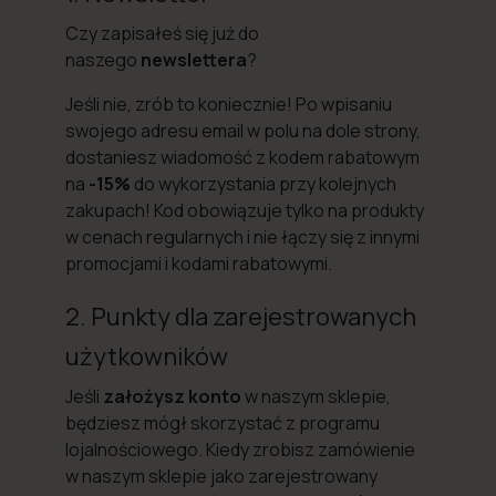
Czy zapisałeś się już do
naszego
newslettera
?
Jeśli nie, zrób to koniecznie! Po wpisaniu
swojego adresu email w polu na dole strony,
dostaniesz wiadomość z kodem rabatowym
na
-15%
do wykorzystania przy kolejnych
zakupach! Kod obowiązuje tylko na produkty
w cenach regularnych i nie łączy się z innymi
promocjami i kodami rabatowymi.
2. Punkty dla zarejestrowanych
użytkowników
Jeśli
założysz konto
w naszym sklepie,
będziesz mógł skorzystać z programu
lojalnościowego. Kiedy zrobisz zamówienie
w naszym sklepie jako zarejestrowany