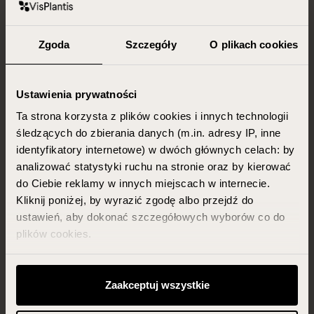
Aby skorzystać z
rabatu 20% na całą
Zgoda
Szczegóły
O plikach cookies
ofertę
, skontaktuj się mailowo:
marketing@visplantis.pl. Rabat nie łączy się z
innymi kodami/promocjami i nie obowiązuje
Ustawienia prywatności
na produkty przecenione.
Ta strona korzysta z plików cookies i innych technologii
śledzących do zbierania danych (m.in. adresy IP, inne
identyfikatory internetowe) w dwóch głównych celach: by
analizować statystyki ruchu na stronie oraz by kierować
do Ciebie reklamy w innych miejscach w internecie.
Kliknij poniżej, by wyrazić zgodę albo przejdź do
ustawień, aby dokonać szczegółowych wyborów co do
plików cookies.
Możesz zawsze zarządzać swoimi zgodami (w tym
odwołać te, których udzieliłeś wcześniej) klikając w
Zaakceptuj wszystkie
przycisk „Ustawienia cookies” widoczny na samym dole