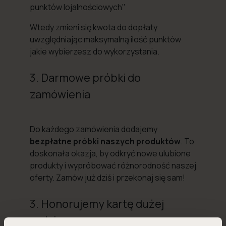
punktów lojalnościowych"
Wtedy zmieni się kwota do dopłaty
uwzględniając maksymalną ilość punktów
jakie wybierzesz do wykorzystania.
3. Darmowe próbki do
zamówienia
Do każdego zamówienia dodajemy
bezpłatne próbki naszych produktów
. To
doskonała okazja, by odkryć nowe ulubione
produkty i wypróbować różnorodność naszej
oferty. Zamów już dziś i przekonaj się sam!
3. Honorujemy kartę dużej
rodziny