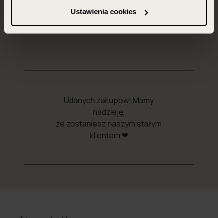
strony.
Ustawienia cookies
Więcej informacji znajdziesz w zakładce „Szczegóły”
oraz w naszej
polityce prywatności
.
Udanych zakupów! Mamy
nadzieję,
że zostaniesz naszym stałym
klientem ❤