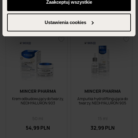
odwołać te, których udzieliłeś wcześniej) klikając w
Zaakceptuj wszystkie
54,99 PLN
54,99 PLN
przycisk „Ustawienia cookies” widoczny na samym dole
strony.
DODAJ DO KOSZYKA
DODAJ DO KOSZYKA
Ustawienia cookies
Więcej informacji znajdziesz w zakładce „Szczegóły”
oraz w naszej
polityce prywatności
.
MINCER PHARMA
MINCER PHARMA
Krem odbudowujący do twarzy,
Ampułka hydroliftingująca do
NEOHYALURON 903
twarzy, NEOHYALURON 905
50 ml
15 ml
54,99 PLN
32,99 PLN