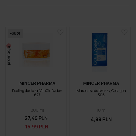
-38%
promocja
MINCER PHARMA
MINCER PHARMA
Peeling do ciała, VitaCInfusion
Maseczka do twarzy, Collagen
627
306
200 ml
10 ml
27,49 PLN
4,99 PLN
16,99 PLN