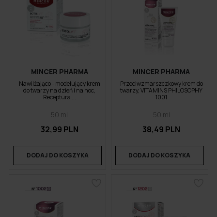
MINCER PHARMA
MINCER PHARMA
Nawilżająco - modelujący krem
Przeciwzmarszczkowy krem do
do twarzy na dzień i na noc,
twarzy, VITAMINS PHILOSOPHY
Receptura ...
1001
50 ml
50 ml
32,99 PLN
38,49 PLN
DODAJ DO KOSZYKA
DODAJ DO KOSZYKA