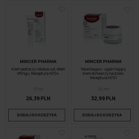
MINCER PHARMA
MINCER PHARMA
Krem pod oczy i okolice ust, efekt
Nawilżająco - ujędrniający
liftingu, Receptura N704
krem do twarzy na dzień,
Receptura N701
15 ml
50 ml
26,39 PLN
32,99 PLN
DODAJ DO KOSZYKA
DODAJ DO KOSZYKA