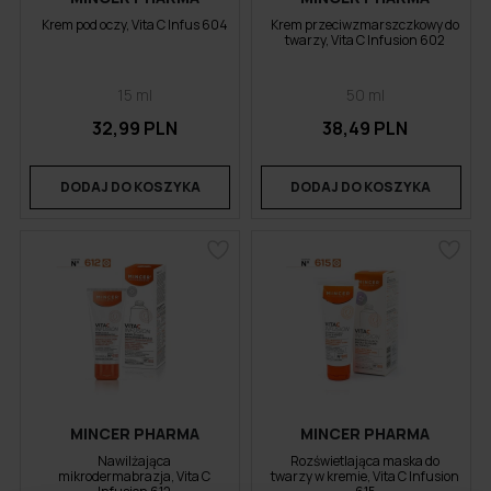
Krem pod oczy, Vita C Infus 604
Krem przeciwzmarszczkowy do
twarzy, Vita C Infusion 602
15 ml
50 ml
32,99 PLN
38,49 PLN
DODAJ DO KOSZYKA
DODAJ DO KOSZYKA
MINCER PHARMA
MINCER PHARMA
Nawilżająca
Rozświetlająca maska do
mikrodermabrazja, Vita C
twarzy w kremie, Vita C Infusion