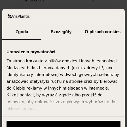
Infusion 612
615
75 ml
75 ml
25,29 PLN
30,79 PLN
Zgoda
Szczegóły
O plikach cookies
DODAJ DO KOSZYKA
DODAJ DO KOSZYKA
Ustawienia prywatności
Ta strona korzysta z plików cookies i innych technologii
śledzących do zbierania danych (m.in. adresy IP, inne
identyfikatory internetowe) w dwóch głównych celach: by
analizować statystyki ruchu na stronie oraz by kierować
do Ciebie reklamy w innych miejscach w internecie.
Kliknij poniżej, by wyrazić zgodę albo przejdź do
MINCER PHARMA
MINCER PHARMA
ustawień, aby dokonać szczegółowych wyborów co do
Krem ujędrniający do twarzy,
Krem odmładzający do twarzy,
plików cookies.
NEOHYALURON 901
NEOHYALURON 902
Możesz zawsze zarządzać swoimi zgodami (w tym
50 ml
50 ml