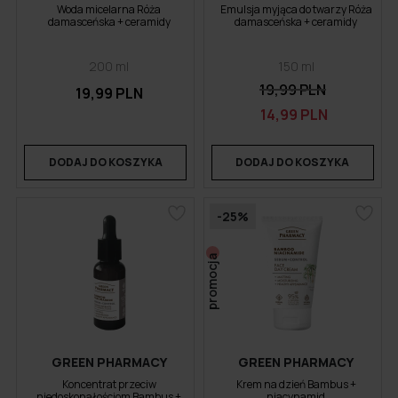
Woda micelarna Róża
Emulsja myjąca do twarzy Róża
damasceńska + ceramidy
damasceńska + ceramidy
200 ml
150 ml
19,99 PLN
19,99 PLN
14,99 PLN
DODAJ DO KOSZYKA
DODAJ DO KOSZYKA
-25%
promocja
GREEN PHARMACY
GREEN PHARMACY
Koncentrat przeciw
Krem na dzień Bambus +
niedoskonałościom Bambus +
niacynamid