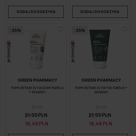
DODAJ DO KOSZYKA
DODAJ DO KOSZYKA
-25%
-25%
promocja
promocja
GREEN PHARMACY
GREEN PHARMACY
Krem do twarzy na dzień Kaktus
Krem do twarzy na noc Kaktus +
+ skwalan
skwalan
50 ml
50 ml
21,99 PLN
21,99 PLN
16,49 PLN
16,49 PLN