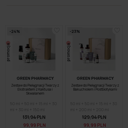
-24%
-23%
promocja
promocja
GREEN PHARMACY
GREEN PHARMACY
Zestaw do Pielęgnacji Twarzy z
Zestaw do Pielęgnacji Twarzy z
Ekstraktem z Kaktusa i
Bakuchiolem i Postbiotykami
Skwalanem
50 ml + 50 ml + 15 ml + 30
50 ml + 50 ml + 15 ml + 30
ml + 30 ml + 150 ml
ml + 200 ml + 200 ml
131,94 PLN
129,94 PLN
99,99 PLN
99,99 PLN