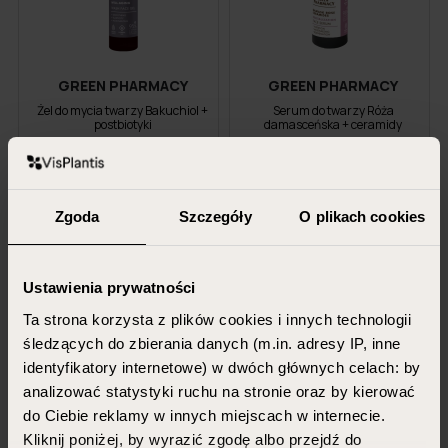
GREEN PHARMACY
GREEN PHARMACY
Żel do mycia twarzy Bakuchiol +
Serum do twarzy Róża
postbiotyki
damasceńska + ceramidy
200 ml
30 ml
19,99 PLN
25,99 PLN
Zgoda
Szczegóły
O plikach cookies
DODAJ DO KOSZYKA
DODAJ DO KOSZYKA
Ustawienia prywatności
Ta strona korzysta z plików cookies i innych technologii
śledzących do zbierania danych (m.in. adresy IP, inne
identyfikatory internetowe) w dwóch głównych celach: by
analizować statystyki ruchu na stronie oraz by kierować
do Ciebie reklamy w innych miejscach w internecie.
Kliknij poniżej, by wyrazić zgodę albo przejdź do