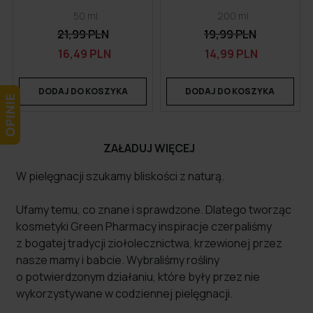
50 ml
200 ml
21,99 PLN
19,99 PLN
16,49 PLN
14,99 PLN
DODAJ DO KOSZYKA
DODAJ DO KOSZYKA
ZAŁADUJ WIĘCEJ
W pielęgnacji szukamy bliskości z naturą.
Ufamy temu, co znane i sprawdzone. Dlatego tworząc
kosmetyki Green Pharmacy inspiracje czerpaliśmy
z bogatej tradycji ziołolecznictwa, krzewionej przez
nasze mamy i babcie. Wybraliśmy rośliny
o potwierdzonym działaniu, które były przez nie
wykorzystywane w codziennej pielęgnacji.