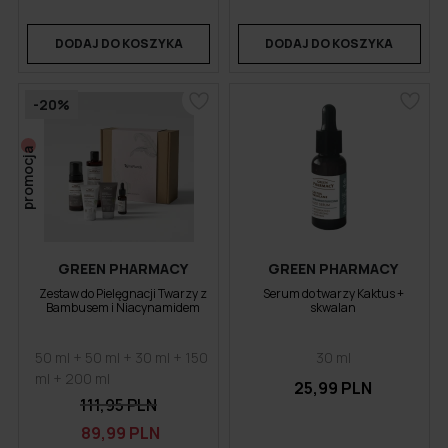
DODAJ DO KOSZYKA
DODAJ DO KOSZYKA
-20%
promocja
GREEN PHARMACY
GREEN PHARMACY
Zestaw do Pielęgnacji Twarzy z
Serum do twarzy Kaktus +
Bambusem i Niacynamidem
skwalan
50 ml + 50 ml + 30 ml + 150
30 ml
ml + 200 ml
25,99 PLN
111,95 PLN
89,99 PLN