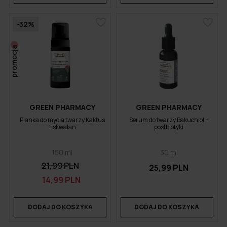
-32%
promocja
GREEN PHARMACY
GREEN PHARMACY
Pianka do mycia twarzy Kaktus
Serum do twarzy Bakuchiol +
+ skwalan
postbiotyki
150 ml
30 ml
21,99 PLN
25,99 PLN
14,99 PLN
DODAJ DO KOSZYKA
DODAJ DO KOSZYKA