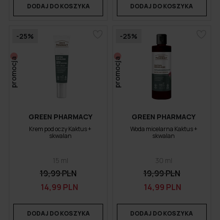
DODAJ DO KOSZYKA
DODAJ DO KOSZYKA
-25%
-25%
promocja
promocja
GREEN PHARMACY
GREEN PHARMACY
Krem pod oczy Kaktus +
Woda micelarna Kaktus +
skwalan
skwalan
15 ml
30 ml
19,99 PLN
19,99 PLN
14,99 PLN
14,99 PLN
DODAJ DO KOSZYKA
DODAJ DO KOSZYKA