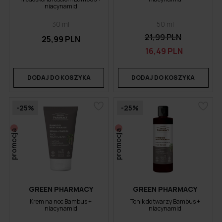
niacynamid
30 ml
50 ml
21,99 PLN
25,99 PLN
16,49 PLN
DODAJ DO KOSZYKA
DODAJ DO KOSZYKA
-25%
-25%
promocja
promocja
GREEN PHARMACY
GREEN PHARMACY
Krem na noc Bambus +
Tonik do twarzy Bambus +
niacynamid
niacynamid