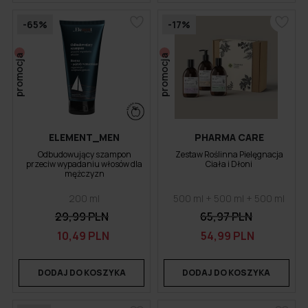
-65%
-17%
promocja
promocja
ELEMENT_MEN
PHARMA CARE
Odbudowujący szampon
Zestaw Roślinna Pielęgnacja
przeciw wypadaniu włosów dla
Ciała i Dłoni
mężczyzn
200 ml
500 ml + 500 ml + 500 ml
29,99 PLN
65,97 PLN
10,49 PLN
54,99 PLN
DODAJ DO KOSZYKA
DODAJ DO KOSZYKA