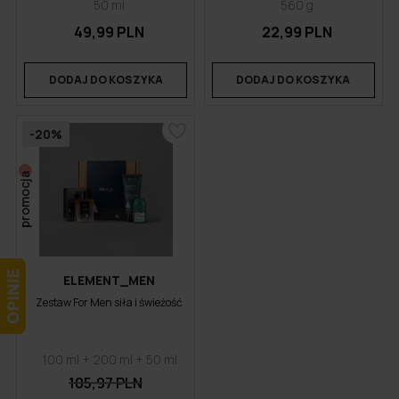
50 ml
560 g
49,99 PLN
22,99 PLN
DODAJ DO KOSZYKA
DODAJ DO KOSZYKA
-20%
promocja
ELEMENT_MEN
Zestaw For Men siła i świeżość
100 ml + 200 ml + 50 ml
105,97 PLN