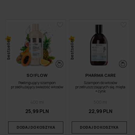
bestseller
bestseller
SO!FLOW
PHARMA CARE
Peelingujący szampon
Szampon do włosów
przedłużający świeżość włosów
przetłuszczających się, mięta
+ cynk
400 ml
500 ml
25,99 PLN
22,99 PLN
DODAJ DO KOSZYKA
DODAJ DO KOSZYKA