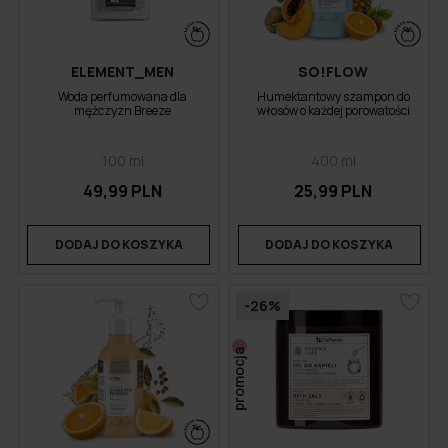
ELEMENT_MEN
SO!FLOW
Woda perfumowana dla
Humektantowy szampon do
mężczyzn Breeze
włosów o każdej porowatości
100 ml
400 ml
49,99 PLN
25,99 PLN
DODAJ DO KOSZYKA
DODAJ DO KOSZYKA
-26%
promocja