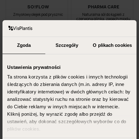
SO!FLOW
PHARMA CARE
Zmysłowy olejek pod prysznic
Naturalna sól do kąpieli z
czerwoną glinką, zapach miodu
i ambry
400 ml
800 g
22,99 PLN
24,99 PLN
Zgoda
Szczegóły
O plikach cookies
16,99 PLN
Ustawienia prywatności
DODAJ DO KOSZYKA
DODAJ DO KOSZYKA
Ta strona korzysta z plików cookies i innych technologii
śledzących do zbierania danych (m.in. adresy IP, inne
identyfikatory internetowe) w dwóch głównych celach: by
analizować statystyki ruchu na stronie oraz by kierować
do Ciebie reklamy w innych miejscach w internecie.
Kliknij poniżej, by wyrazić zgodę albo przejdź do
ustawień, aby dokonać szczegółowych wyborów co do
plików cookies.
ELEMENT_MEN
ALLVERNUM