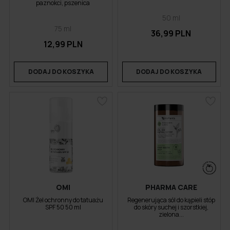
paznokci, pszenica
50 ml
75 ml
36,99 PLN
12,99 PLN
DODAJ DO KOSZYKA
DODAJ DO KOSZYKA
OMI
PHARMA CARE
OMI Żel ochronny do tatuażu
Regenerująca sól do kąpieli stóp
SPF 50 50 ml
do skóry suchej i szorstkiej,
zielona...