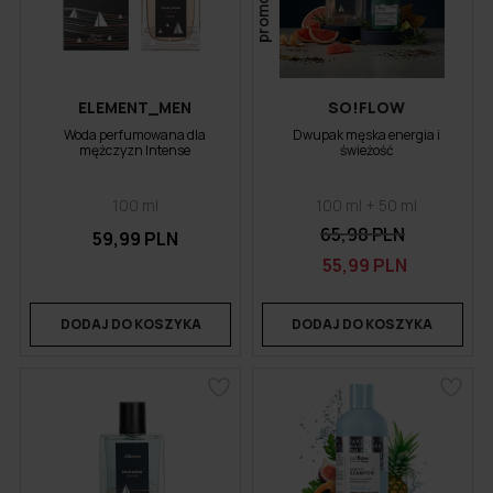
promocja
ELEMENT_MEN
SO!FLOW
Woda perfumowana dla
Dwupak męska energia i
mężczyzn Intense
świeżość
100 ml
100 ml + 50 ml
65,98 PLN
59,99 PLN
55,99 PLN
DODAJ DO KOSZYKA
DODAJ DO KOSZYKA