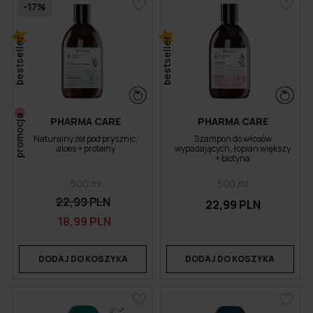
-17%
bestseller
bestseller
promocja
PHARMA CARE
PHARMA CARE
Naturalny żel pod prysznic,
Szampon do włosów
aloes + proteiny
wypadających, łopian większy
+ biotyna
500 ml
500 ml
22,99 PLN
22,99 PLN
18,99 PLN
DODAJ DO KOSZYKA
DODAJ DO KOSZYKA