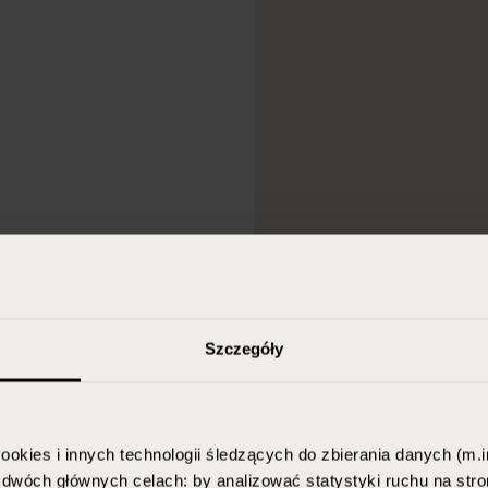
Szczegóły
ookies i innych technologii śledzących do zbierania danych (m.in
w dwóch głównych celach: by analizować statystyki ruchu na stro