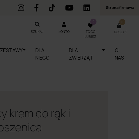
Strona firmowa
0
0
SZUKAJ
KONTO
TO CO
KOSZYK
SZUKAJ
LUBISZ
ZESTAWY
DLA
DLA
O
NIEGO
ZWIERZĄT
NAS
y krem do rąk i
 pszenica