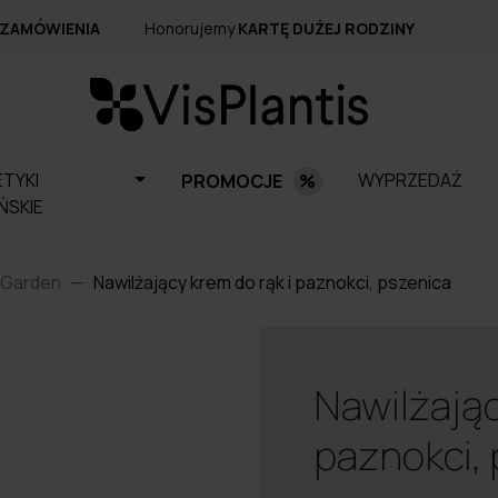
 ZAMÓWIENIA
Honorujemy
KARTĘ DUŻEJ RODZINY
TYKI
WYPRZEDAŻ
PROMOCJE
ŃSKIE
 Garden
Nawilżający krem do rąk i paznokci, pszenica
Nawilżając
paznokci,