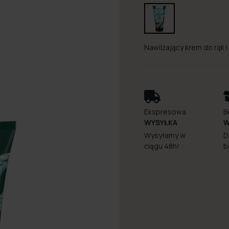
Nawilżający krem do rąk 
Ekspresowa
B
WYSYŁKA
W
Wysyłamy w
D
ciągu 48h!
b