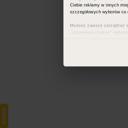
Ciebie reklamy w innych miej
szczegółowych wyborów co d
Możesz zawsze zarządzać swo
„Ustawienia cookies” widocz
Więcej informacji znajdzies