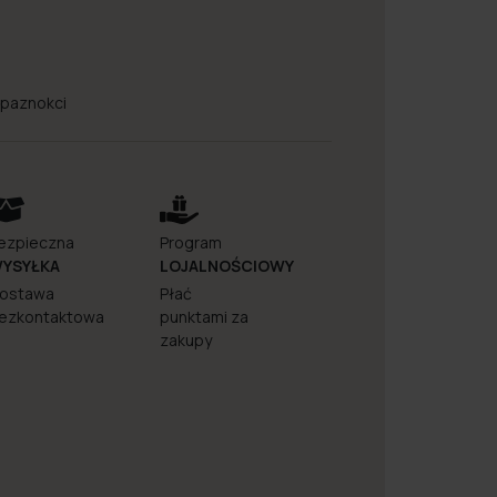
i paznokci
ezpieczna
Program
YSYŁKA
LOJALNOŚCIOWY
ostawa
Płać
ezkontaktowa
punktami za
zakupy