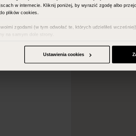
scach w internecie. Kliknij poniżej, by wyrazić zgodę albo prze
o plików cookies.
imi zgodami (w tym odwołać te, których udzieliłeś wcześniej) 
ny na samym dole strony.
z w zakładce „Szczegóły” oraz w naszej
polityce prywatności
.
Ustawienia cookies
Z