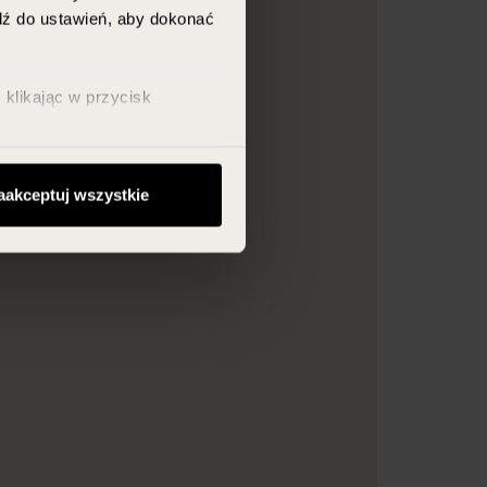
jdź do ustawień, aby dokonać
klikając w przycisk
aakceptuj wszystkie