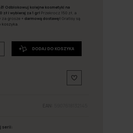
 🎁
Odblokowuj kolejne kosmetyki na
0 zł i wybieraj za 1 gr!
Przekrocz 150 zł, a
y za grosze +
darmową dostawę!
Gratisy są
o
koszyka
.
DODAJ DO KOSZYKA
EAN:
5907618132145
 serii: