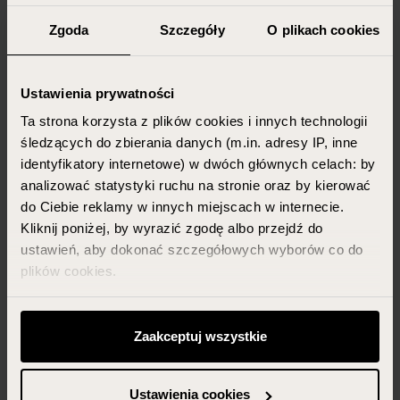
12,99 PLN
Zgoda
Szczegóły
O plikach cookies
DODAJ DO KOSZYKA
Ustawienia prywatności
Spray do włosów to niezastąpiony element w
codziennej pielęgnacji i stylizacji włosów. W sklepie
Ta strona korzysta z plików cookies i innych technologii
internetowym Vis Plantis znajdziesz szeroką gamę
śledzących do zbierania danych (m.in. adresy IP, inne
produktów, które nie tylko ułatwią rozczesywanie
identyfikatory internetowe) w dwóch głównych celach: by
włosów, ale także zapewnią im ochronę przed wysoką
analizować statystyki ruchu na stronie oraz by kierować
temperaturą i czynnikami zewnętrznymi.
do Ciebie reklamy w innych miejscach w internecie.
Kliknij poniżej, by wyrazić zgodę albo przejdź do
ustawień, aby dokonać szczegółowych wyborów co do
WIĘCEJ
plików cookies.
Możesz zawsze zarządzać swoimi zgodami (w tym
odwołać te, których udzieliłeś wcześniej) klikając w
Zaakceptuj wszystkie
Newsletter
przycisk „Ustawienia cookies” widoczny na samym dole
strony.
Zapisz się, potwierdź
Ustawienia cookies