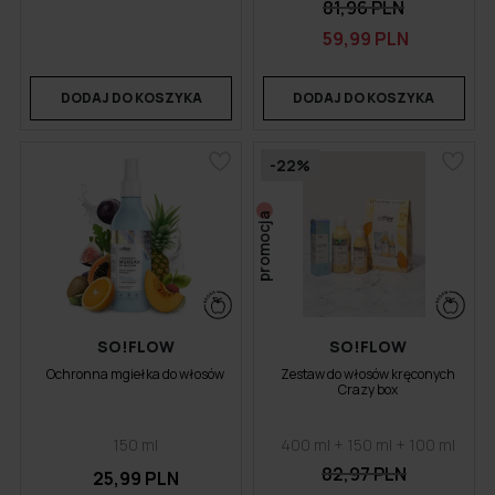
81,96 PLN
59,99 PLN
DODAJ DO KOSZYKA
DODAJ DO KOSZYKA
-22%
promocja
SO!FLOW
SO!FLOW
Ochronna mgiełka do włosów
Zestaw do włosów kręconych
Crazy box
150 ml
400 ml + 150 ml + 100 ml
82,97 PLN
25,99 PLN