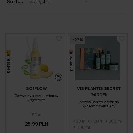
Sortuj:
domyślne
-27%
bestseller
promocja
SO!FLOW
VIS PLANTIS SECRET
GARDEN
Odżywczy spray do włosów
kręconych
Zestaw Secret Garden do
włosów, nawilżający
150 ml
400 ml + 400 ml + 300 ml
25,99 PLN
+ 200 ml