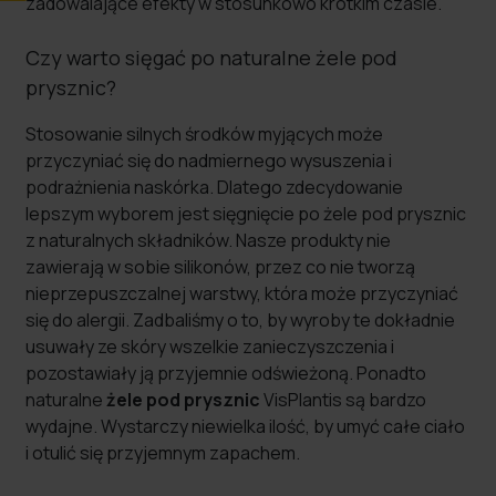
zadowalające efekty w stosunkowo krótkim czasie.
Czy warto sięgać po naturalne żele pod
prysznic?
Stosowanie silnych środków myjących może
przyczyniać się do nadmiernego wysuszenia i
podrażnienia naskórka. Dlatego zdecydowanie
lepszym wyborem jest sięgnięcie po żele pod prysznic
z naturalnych składników. Nasze produkty nie
zawierają w sobie silikonów, przez co nie tworzą
nieprzepuszczalnej warstwy, która może przyczyniać
się do alergii. Zadbaliśmy o to, by wyroby te dokładnie
usuwały ze skóry wszelkie zanieczyszczenia i
pozostawiały ją przyjemnie odświeżoną. Ponadto
naturalne
żele pod prysznic
VisPlantis są bardzo
wydajne. Wystarczy niewielka ilość, by umyć całe ciało
i otulić się przyjemnym zapachem.