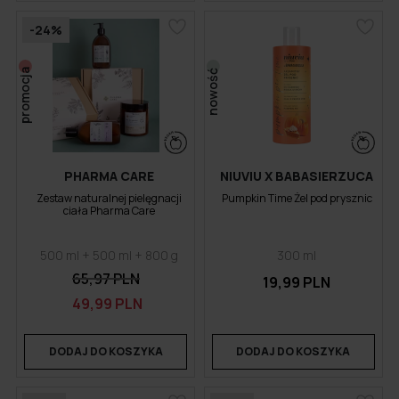
-24%
promocja
nowość
PHARMA CARE
NIUVIU X BABASIERZUCA
Zestaw naturalnej pielęgnacji
Pumpkin Time Żel pod prysznic
ciała Pharma Care
500 ml + 500 ml + 800 g
300 ml
65,97 PLN
19,99 PLN
49,99 PLN
DODAJ DO KOSZYKA
DODAJ DO KOSZYKA