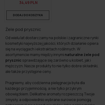
34,49 PLN
DODAJ DO KOSZYKA
Żele pod prysznic
Od wielu lat dostarczamy na polskie i zagraniczne rynki
kosmetyki najwyższej jakości, których działanie opiera
się na wyciągach i ekstraktach roślinnych. W
asortymencie mamy między innymi
naturalne żele pod
prysznic
sprawdzające się zarówno u kobiet, jak i
mężczyzn. Nasze produkty to nie tylko dobre składniki,
ale także przystępne ceny.
Pragniemy, aby codzienna pielęgnacja była dla
każdego przyjemnością, a nie tylko przykrym
obowiązkiem. Delikatne aromaty rozpieszczą Twoje
zmysły, a odpowiednio wybrane surowce pomogą