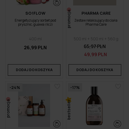
promocja
SO!FLOW
PHARMA CARE
Energetyzujący sorbet pod
Zestaw relaksujący do ciała
prysznic, guawa i liczi
Pharma Care
400 ml
500 ml + 500 ml + 560 g
65,97 PLN
26,99 PLN
49,99 PLN
DODAJ DO KOSZYKA
DODAJ DO KOSZYKA
-24%
-17%
promocja
bestseller