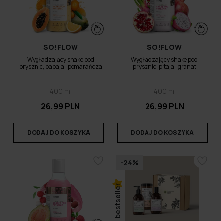
SO!FLOW
SO!FLOW
Wygładzający shake pod
Wygładzający shake pod
prysznic, papaja i pomarańcza
prysznic, pitaja i granat
400 ml
400 ml
26,99 PLN
26,99 PLN
DODAJ DO KOSZYKA
DODAJ DO KOSZYKA
-24%
bestseller