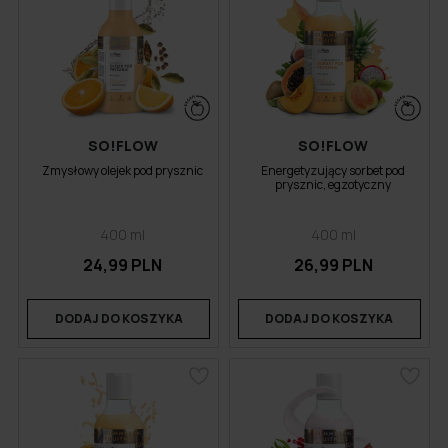
SO!FLOW
SO!FLOW
Zmysłowy olejek pod prysznic
Energetyzujący sorbet pod
prysznic, egzotyczny
400 ml
400 ml
24,99 PLN
26,99 PLN
DODAJ DO KOSZYKA
DODAJ DO KOSZYKA