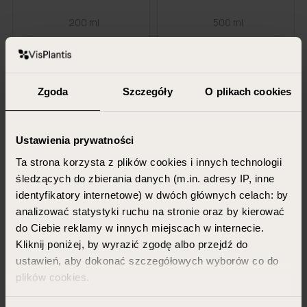
200 ml
500 ml
15,90 PLN
19,99 PLN
DODAJ DO KOSZYKA
DODAJ DO KOSZYKA
Zgoda
Szczegóły
O plikach cookies
-25%
-25%
Ustawienia prywatności
promocja
promocja
Ta strona korzysta z plików cookies i innych technologii
śledzących do zbierania danych (m.in. adresy IP, inne
identyfikatory internetowe) w dwóch głównych celach: by
analizować statystyki ruchu na stronie oraz by kierować
do Ciebie reklamy w innych miejscach w internecie.
PHARMA CARE
PHARMA CARE
Kliknij poniżej, by wyrazić zgodę albo przejdź do
Dwupak Pharma Care, sól do
Dwupak Pharma Care, sól
ustawień, aby dokonać szczegółowych wyborów co do
kąpieli biała frezja + żel pod
rozgrzewająca do stóp + żel pod
prysznic alo...
prysznic róża
plików cookies.
500 ml + 800 g
500 ml + 560 g