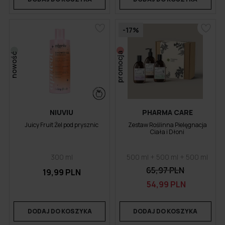
-17%
promocja
nowość
NIUVIU
PHARMA CARE
Juicy Fruit Żel pod prysznic
Zestaw Roślinna Pielęgnacja
Ciała i Dłoni
300 ml
500 ml + 500 ml + 500 ml
65,97 PLN
19,99 PLN
54,99 PLN
DODAJ DO KOSZYKA
DODAJ DO KOSZYKA