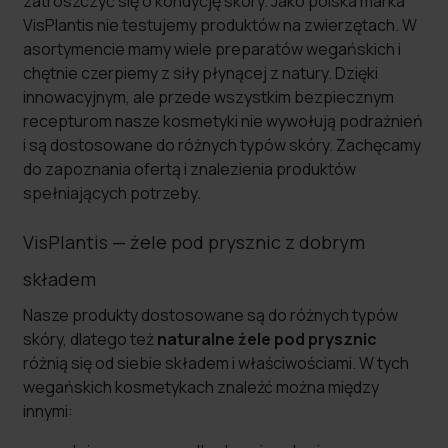
zatroszczyć się o kondycję skóry. Jako polska marka
VisPlantis nie testujemy produktów na zwierzętach. W
asortymencie mamy wiele preparatów wegańskich i
chętnie czerpiemy z siły płynącej z natury. Dzięki
innowacyjnym, ale przede wszystkim bezpiecznym
recepturom nasze kosmetyki nie wywołują podrażnień
i są dostosowane do różnych typów skóry. Zachęcamy
do zapoznania ofertą i znalezienia produktów
spełniających potrzeby.
VisPlantis — żele pod prysznic z dobrym
składem
Nasze produkty dostosowane są do różnych typów
skóry, dlatego też
naturalne żele pod prysznic
różnią się od siebie składem i właściwościami. W tych
wegańskich kosmetykach znaleźć można między
innymi: