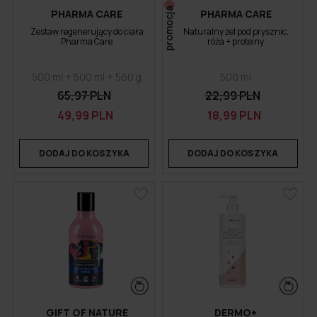
promocja
PHARMA CARE
PHARMA CARE
Zestaw regenerujący do ciała
Naturalny żel pod prysznic,
Pharma Care
róża + proteiny
500 ml + 500 ml + 560 g
500 ml
65,97 PLN
22,99 PLN
49,99 PLN
18,99 PLN
DODAJ DO KOSZYKA
DODAJ DO KOSZYKA
GIFT OF NATURE
DERMO+