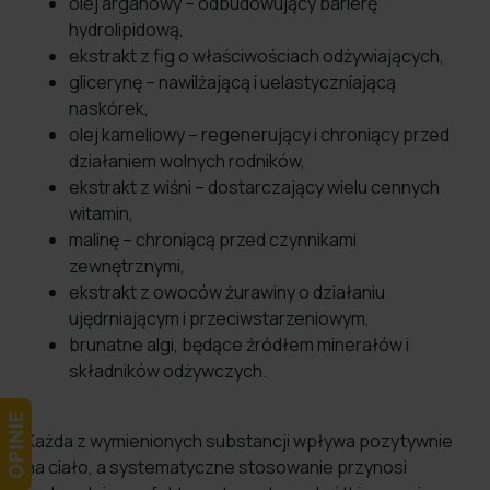
olej arganowy – odbudowujący barierę
hydrolipidową,
ekstrakt z fig o właściwościach odżywiających,
glicerynę – nawilżającą i uelastyczniającą
naskórek,
olej kameliowy – regenerujący i chroniący przed
działaniem wolnych rodników,
ekstrakt z wiśni – dostarczający wielu cennych
witamin,
malinę – chroniącą przed czynnikami
zewnętrznymi,
ekstrakt z owoców żurawiny o działaniu
ujędrniającym i przeciwstarzeniowym,
brunatne algi, będące źródłem minerałów i
składników odżywczych.
Każda z wymienionych substancji wpływa pozytywnie
na ciało, a systematyczne stosowanie przynosi