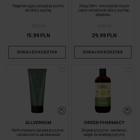
Regenerujący żel pod prysznic
Atopy Skin - emulsja do mycia
do skóry suchej
ciała i włosów do skóry suchej i
atopowe...
300 ml
400 ml
15,99 PLN
29,99 PLN
DODAJ DO KOSZYKA
DODAJ DO KOSZYKA
ALLVERNUM
GREEN PHARMACY
Perfumowany żel pod prysznic,
Żel pod prysznic, werbena i
cardamom & sandalwood
olejek ze słodkiej cytryny