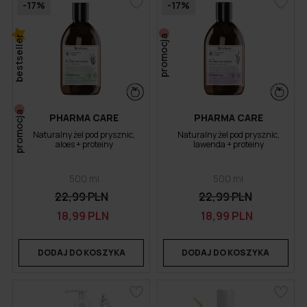
-17%
-17%
bestseller
promocja
promocja
PHARMA CARE
PHARMA CARE
Naturalny żel pod prysznic,
Naturalny żel pod prysznic,
aloes + proteiny
lawenda + proteiny
500 ml
500 ml
22,99 PLN
22,99 PLN
18,99 PLN
18,99 PLN
DODAJ DO KOSZYKA
DODAJ DO KOSZYKA