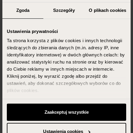
Zgoda
Szczegóły
O plikach cookies
Ustawienia prywatności
Ta strona korzysta z plików cookies i innych technologii
śledzących do zbierania danych (m.in. adresy IP, inne
identyfikatory internetowe) w dwóch głównych celach: by
analizować statystyki ruchu na stronie oraz by kierować
do Ciebie reklamy w innych miejscach w internecie.
Kliknij poniżej, by wyrazić zgodę albo przejdź do
ustawień, aby dokonać szczegółowych wyborów co do
plików cookies.
Możesz zawsze zarządzać swoimi zgodami (w tym
odwołać te, których udzieliłeś wcześniej) klikając w
Zaakceptuj wszystkie
przycisk „Ustawienia cookies” widoczny na samym dole
strony.
Ustawienia cookies