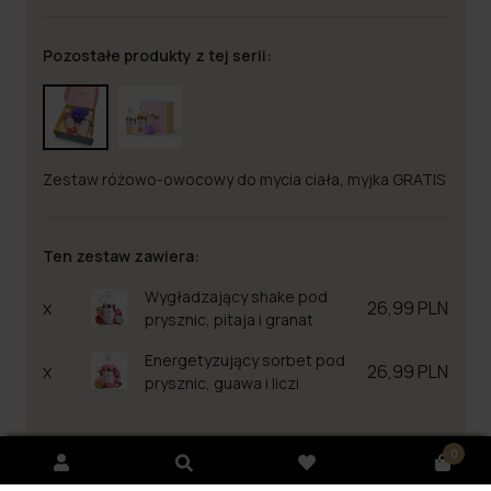
Pozostałe produkty z tej serii:
Zestaw różowo-owocowy do mycia ciała, myjka GRATIS
Ten zestaw zawiera:
Wygładzający shake pod
x
26,99 PLN
prysznic, pitaja i granat
Energetyzujący sorbet pod
x
26,99 PLN
prysznic, guawa i liczi
0