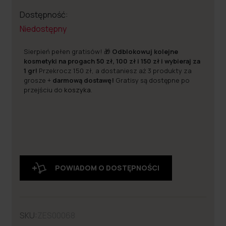
Dostępność:
Niedostępny
Sierpień pełen gratisów! 🎁
Odblokowuj kolejne
kosmetyki na progach 50 zł, 100 zł i 150 zł i wybieraj za
1 gr!
Przekrocz 150 zł, a dostaniesz aż 3 produkty za
grosze +
darmową dostawę!
Gratisy są dostępne po
przejściu do
koszyka
.
POWIADOM O DOSTĘPNOŚCI
SKU:
ZES00068