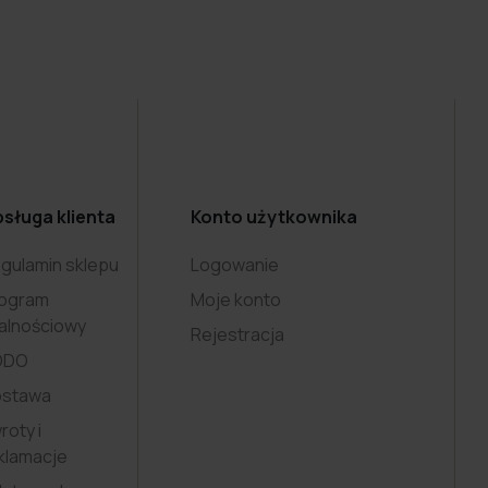
sługa klienta
Konto użytkownika
gulamin sklepu
Logowanie
ogram
Moje konto
jalnościowy
Rejestracja
ODO
ostawa
roty i
klamacje