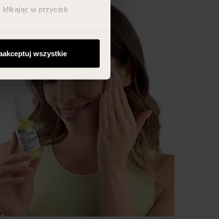
klikając w przycisk
aakceptuj wszystkie