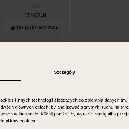
125 ml
13,90 PLN
DODAJ DO KOSZYKA
Szczegóły
ookies i innych technologii śledzących do zbierania danych (m.in
w dwóch głównych celach: by analizować statystyki ruchu na stro
scach w internecie. Kliknij poniżej, by wyrazić zgodę albo prze
o plików cookies.