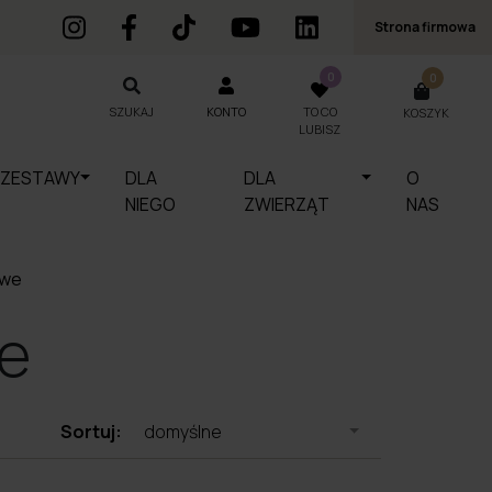
Strona firmowa
0
0
SZUKAJ
KONTO
TO CO
KOSZYK
SZUKAJ
LUBISZ
ZESTAWY
DLA
DLA
O
NIEGO
ZWIERZĄT
NAS
owe
e
Sortuj:
domyślne