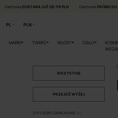
Darmowa
DOSTAWA JUŻ OD 119 PLN
Darmowe
PRÓBKI DO
PL
PLN
MARKI
TWARZ
WŁOSY
CIAŁO
KOSME
WEGA
WSZYSTKIE
PRZEJDŹ WYŻEJ
DYFUZORY ZAPACHOWE
(4)