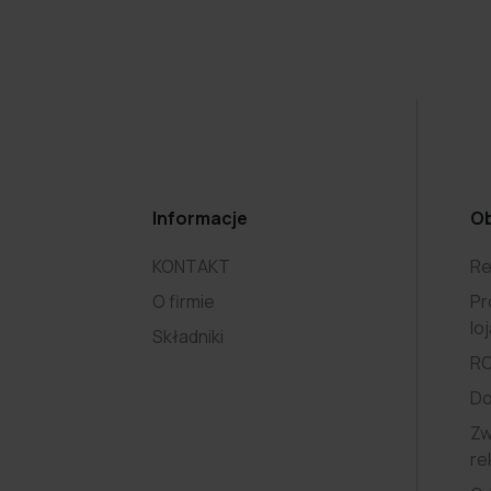
Informacje
Ob
KONTAKT
Re
O firmie
Pr
lo
Składniki
R
D
Zw
re