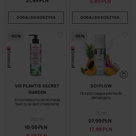
21,99 PLN
5,89 PLN
DODAJ DO KOSZYKA
DODAJ DO KOSZYKA
-50%
-36%
promocja
promocja
VIS PLANTIS SECRET
SO!FLOW
GARDEN
Oczyszczająca pianka do
demakijażu
Enzymatyczny żel do mycia
twarzy do skóry mieszanej
170 ml
200 ml
27,99 PLN
18,99 PLN
17,99 PLN
9,49 PLN