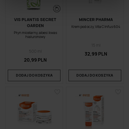
VIS PLANTIS SECRET
MINCER PHARMA
GARDEN
Krem pod oczy, Vita C Infus 604
Płyn micelarny, aloes i kwas
hialuronowy
15 ml
500 ml
32,99 PLN
20,99 PLN
DODAJ DO KOSZYKA
DODAJ DO KOSZYKA