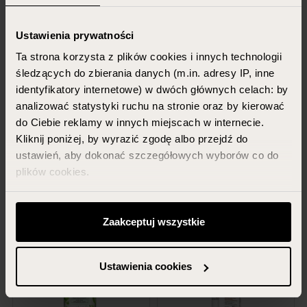
promocja
Ustawienia prywatności
Ta strona korzysta z plików cookies i innych technologii
GIFT OF NATURE
DERMO+
śledzących do zbierania danych (m.in. adresy IP, inne
Prebiotyczny krem do twarzy do
Problem Skin - szampon
identyfikatory internetowe) w dwóch głównych celach: by
cery mieszanej
dziegciowy przeciwłupieżowy
do włosów i skóry g...
analizować statystyki ruchu na stronie oraz by kierować
do Ciebie reklamy w innych miejscach w internecie.
50 ml
400 ml
Kliknij poniżej, by wyrazić zgodę albo przejdź do
21,49 PLN
29,99 PLN
ustawień, aby dokonać szczegółowych wyborów co do
9,29 PLN
plików cookies.
DODAJ DO KOSZYKA
DODAJ DO KOSZYKA
Możesz zawsze zarządzać swoimi zgodami (w tym
odwołać te, których udzieliłeś wcześniej) klikając w
Zaakceptuj wszystkie
przycisk „Ustawienia cookies” widoczny na samym dole
strony.
Ustawienia cookies
Więcej informacji znajdziesz w zakładce „Szczegóły”
oraz w naszej
polityce prywatności
.