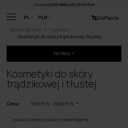
Darmowa
DOSTAWA JUŻ OD 119 PLN
PL
PLN
Strona główna
Typ skóry
Kosmetyki do skóry trądzikowej i tłustej
FILTRUJ
Kosmetyki do skóry
trądzikowej i tłustej
Cena:
5,00 PLN
-
39,00 PLN
pokaż również produkty niedostępne