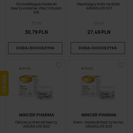
Rozświetlająca maska do
Nawilżający krem na dzień,
twarzy w kremie, Vita C Infusion
ARGAN LIFE 801
615
75 ml
50 ml
30,79 PLN
27,49 PLN
DODAJ DO KOSZYKA
DODAJ DO KOSZYKA
MINCER PHARMA
MINCER PHARMA
Odżywczy krem do twarzy,
Krem - maska do twarzy na noc,
ARGAN LIFE 802
ARGAN LIFE 803