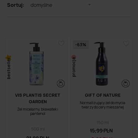
Sortuj:
domyślne
-63%
bestseller
promocja
VIS PLANTIS SECRET
GIFT OF NATURE
GARDEN
Normalizujący żel do mycia
twarzy do cery mieszanej
Żel micelarny, bławatek i
pantenol
150 ml
500 ml
15,99 PLN