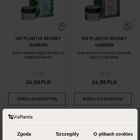
VIS PLANTIS SECRET
VIS PLANTIS SECRET
GARDEN
GARDEN
Krem nawadniający do twarzy,
Krem przeciwzmarszczkowy do
wegański kawior
twarzy, ostropest
50 ml
50 ml
24,99 PLN
24,99 PLN
DODAJ DO KOSZYKA
DODAJ DO KOSZYKA
-57%
Zgoda
Szczegóły
O plikach cookies