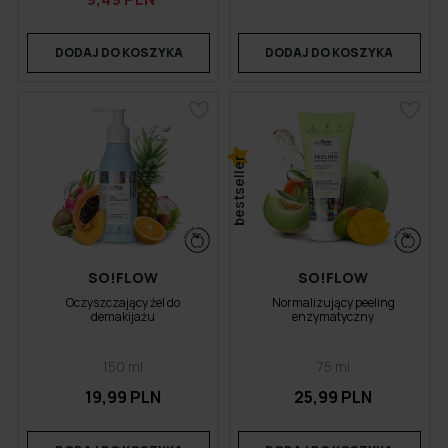
DODAJ DO KOSZYKA
DODAJ DO KOSZYKA
bestseller
SO!FLOW
SO!FLOW
Oczyszczający żel do
Normalizujący peeling
demakijażu
enzymatyczny
150 ml
75 ml
19,99 PLN
25,99 PLN