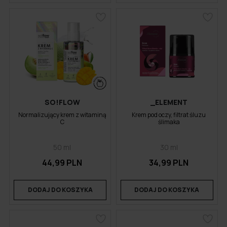
SO!FLOW
_ELEMENT
Normalizujący krem z witaminą
Krem pod oczy, filtrat śluzu
C
ślimaka
50 ml
30 ml
44,99 PLN
34,99 PLN
DODAJ DO KOSZYKA
DODAJ DO KOSZYKA