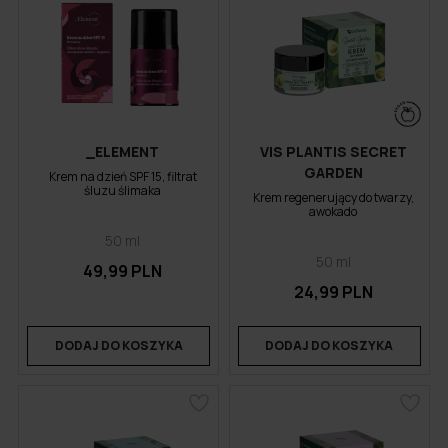
_ELEMENT
VIS PLANTIS SECRET
GARDEN
Krem na dzień SPF 15, filtrat
śluzu ślimaka
Krem regenerujący do twarzy,
awokado
50 ml
50 ml
49,99 PLN
24,99 PLN
DODAJ DO KOSZYKA
DODAJ DO KOSZYKA