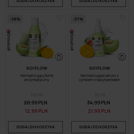
DODAJ DO KOSZYKA
DODAJ DO KOSZYKA
-38%
-37%
promocja
promocja
SO!FLOW
SO!FLOW
Normalizujący tonik
Normalizujące serum z
enzymatyczny
cynkiem i niacynamidem
150 ml
30 ml
20,99 PLN
34,99 PLN
12,99 PLN
21,99 PLN
DODAJ DO KOSZYKA
DODAJ DO KOSZYKA