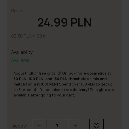
Price:
24.99 PLN
83.30 PLN / 100 ml
Availability
Available
August full of free gifts! 🎁
Unlock more cosmetics at
50 PLN, 100 PLN, and 150 PLN thresholds – mix and
match for just 0.01 PLN!
Spend over 150 PLN to get up
to 3 products for pennies +
free delivery!
Free gifts are
available after going to your
cart
.
pieces: