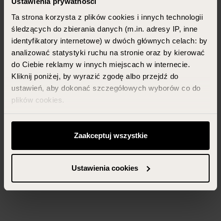
Ustawienia prywatności
Ta strona korzysta z plików cookies i innych technologii
śledzących do zbierania danych (m.in. adresy IP, inne
identyfikatory internetowe) w dwóch głównych celach: by
analizować statystyki ruchu na stronie oraz by kierować
do Ciebie reklamy w innych miejscach w internecie.
Kliknij poniżej, by wyrazić zgodę albo przejdź do
ustawień, aby dokonać szczegółowych wyborów co do
plików cookies.
Możesz zawsze zarządzać swoimi zgodami (w tym
odwołać te, których udzieliłeś wcześniej) klikając w
Zaakceptuj wszystkie
przycisk „Ustawienia cookies” widoczny na samym dole
strony.
Ustawienia cookies
Więcej informacji znajdziesz w zakładce „Szczegóły”
oraz w naszej
polityce prywatności
.