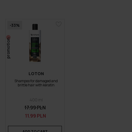
-33%
promotion
LOTON
Shampoo for damaged and
brittle hair with keratin
400 ml
17.99 PLN
11.99 PLN
ADD TO CART