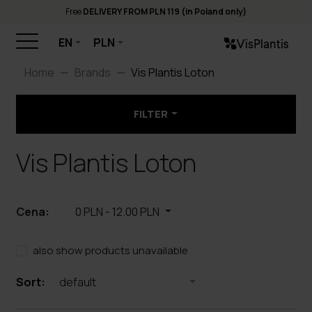
Free
DELIVERY FROM PLN 119 (in Poland only)
EN
PLN
Home
Brands
Vis Plantis Loton
FILTER
Vis Plantis Loton
Cena:
0 PLN
-
12.00 PLN
also show products unavailable
Sort:
default