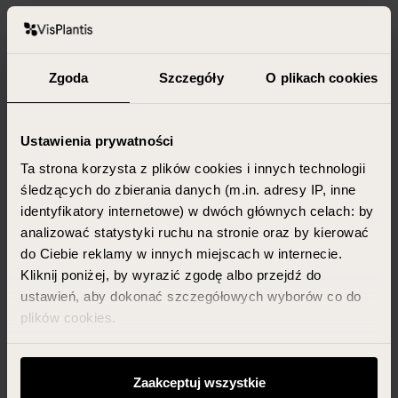
MORE
Zgoda
Szczegóły
O plikach cookies
Newsletter
Ustawienia prywatności
Sign up, confirm your
Ta strona korzysta z plików cookies i innych technologii
subscription
get 15% discount
śledzących do zbierania danych (m.in. adresy IP, inne
with a code for your first
identyfikatory internetowe) w dwóch głównych celach: by
purchase (applies to regular
analizować statystyki ruchu na stronie oraz by kierować
do Ciebie reklamy w innych miejscach w internecie.
priced items only)
Kliknij poniżej, by wyrazić zgodę albo przejdź do
ustawień, aby dokonać szczegółowych wyborów co do
plików cookies.
Możesz zawsze zarządzać swoimi zgodami (w tym
odwołać te, których udzieliłeś wcześniej) klikając w
Zaakceptuj wszystkie