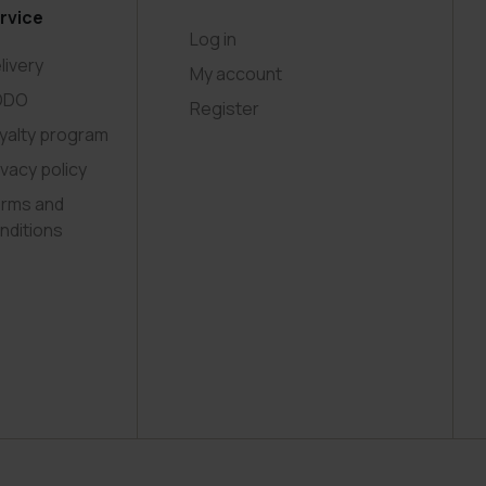
rvice
Log in
livery
My account
ODO
Register
yalty program
ivacy policy
rms and
nditions