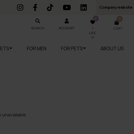
Company website
0
0
SEARCH
SEARCH
ACCOUNT
I
CART
LIKE
IT
SETS
FOR MEN
FOR PETS
ABOUT US
 unavailable