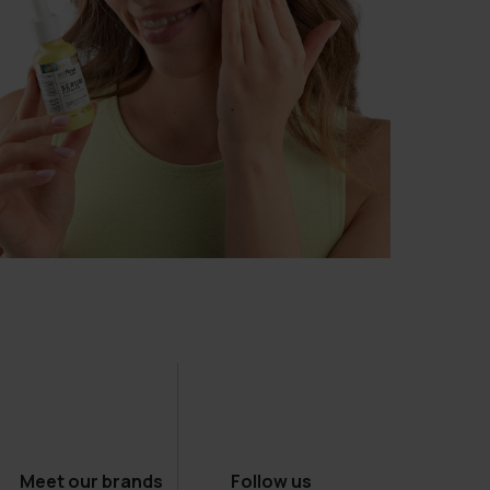
Meet our brands
Follow us