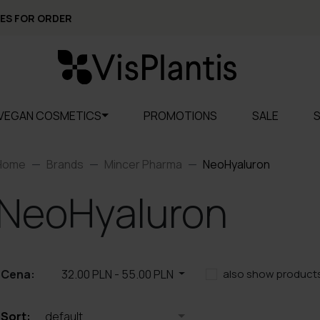
ES FOR ORDER
VEGAN COSMETICS
PROMOTIONS
SALE
Home
Brands
Mincer Pharma
NeoHyaluron
NeoHyaluron
Cena:
32.00 PLN
-
55.00 PLN
also show products
Sort:
default