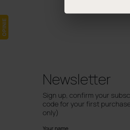
Newsletter
Sign up, confirm your subsc
code for your first purchase
only)