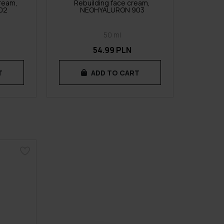
ream,
Rebuilding face cream,
02
NEOHYALURON 903
50 ml
54.99 PLN
T
ADD TO CART