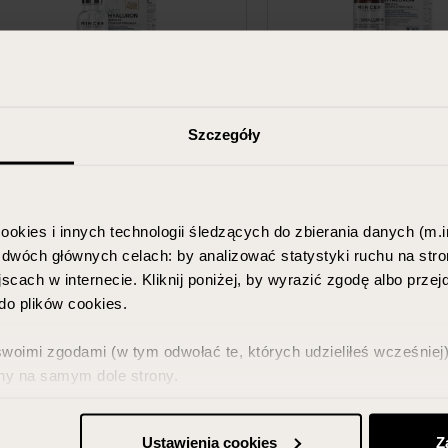
Szczegóły
MINCER PHARMA
MINCER PHAR
Hydro-lifting ampoule for the
Wrinkle filler, NEOH
face, NEOHYALURON 905
906
ookies i innych technologii śledzących do zbierania danych (m.in
w dwóch głównych celach: by analizować statystyki ruchu na stro
15 ml
15 ml
scach w internecie. Kliknij poniżej, by wyrazić zgodę albo prze
32.99 PLN
32.99 PLN
o plików cookies.
ADD TO CART
ADD TO CAR
imi zgodami (w tym odwołać te, których udzieliłeś wcześniej) 
ny na samym dole strony.
z w zakładce „Szczegóły” oraz w naszej
polityce prywatności
.
Ustawienia cookies
Z