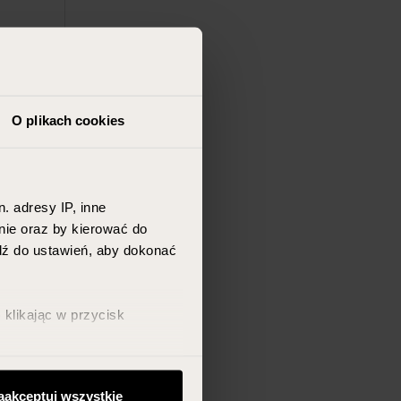
O plikach cookies
MA
YALURON
. adresy IP, inne
nie oraz by kierować do
jdź do ustawień, aby dokonać
T
klikając w przycisk
aakceptuj wszystkie