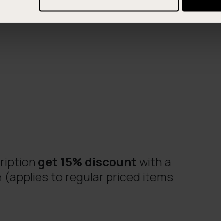
ription
get 15% discount
with a
 (applies to regular priced items