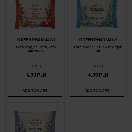
GREEN PHARMACY
GREEN PHARMACY
Bath soap, goji berry with
Bath soap, blue iris with argan
almond oil
oil
100g
100g
4.99 PLN
4.99 PLN
ADD TO CART
ADD TO CART