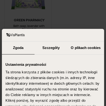
GREEN PHARMACY
Bath soap, lavender with
flaxseed oil
100g
Zgoda
4.99 PLN
Szczegóły
O plikach cookies
ADD TO CART
Ustawienia prywatności
Ta strona korzysta z plików cookies i innych technologii
śledzących do zbierania danych (m.in. adresy IP, inne
identyfikatory internetowe) w dwóch głównych celach: by
Newsletter
analizować statystyki ruchu na stronie oraz by kierować
Sign up, confirm your
do Ciebie reklamy w innych miejscach w internecie.
Kliknij poniżej, by wyrazić zgodę albo przejdź do
subscription
get 15% discount