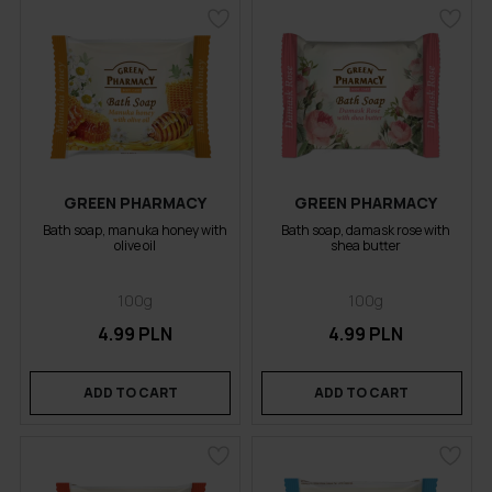
GREEN PHARMACY
GREEN PHARMACY
Bath soap, manuka honey with
Bath soap, damask rose with
olive oil
shea butter
100g
100g
4.99 PLN
4.99 PLN
ADD TO CART
ADD TO CART