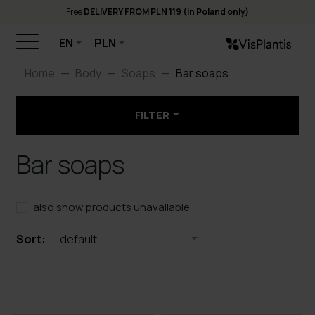
Free
DELIVERY FROM PLN 119 (in Poland only)
EN
PLN
Home
Body
Soaps
Bar soaps
FILTER
Bar soaps
also show products unavailable
Sort:
default