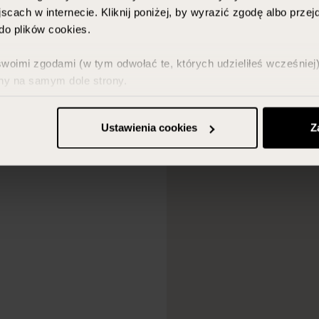
scach w internecie. Kliknij poniżej, by wyrazić zgodę albo prze
o plików cookies.
imi zgodami (w tym odwołać te, których udzieliłeś wcześniej) 
ny na samym dole strony.
z w zakładce „Szczegóły” oraz w naszej
polityce prywatności
.
Ustawienia cookies
Z