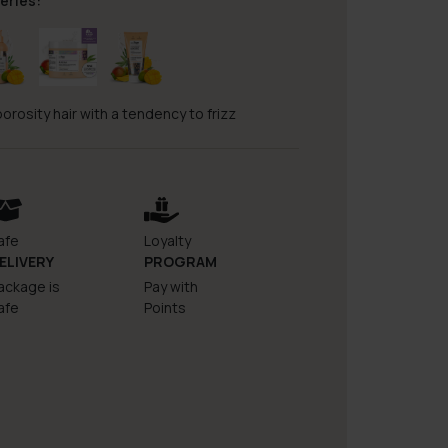
eries:
orosity hair with a tendency to frizz
afe
Loyalty
ELIVERY
PROGRAM
ackage is
Pay with
afe
Points