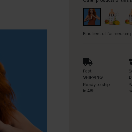
Other products of this s
Emollient oil for medium p
Fast
S
SHIPPING
D
Ready to ship
P
in 48h
s