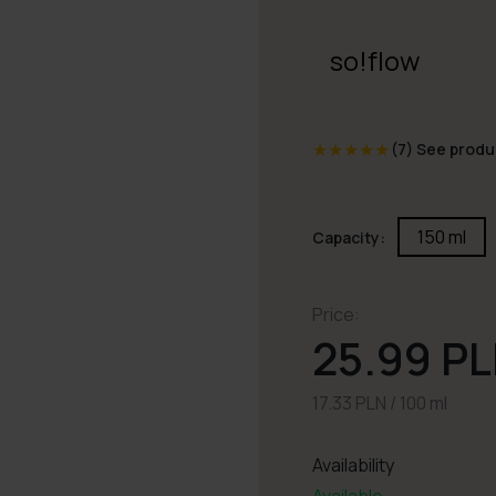
so!flow
★
★
★
★
★
(7)
See produ
150 ml
Capacity:
Price:
25.99 P
17.33 PLN / 100 ml
Availability