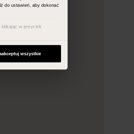
jdź do ustawień, aby dokonać
klikając w przycisk
aakceptuj wszystkie