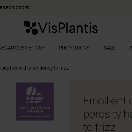
ES FOR ORDER
VEGAN COSMETICS
PROMOTIONS
SALE
sity hair with a tendency to frizz
Emollient 
porosity h
to frizz