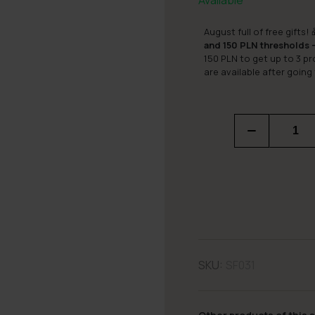
Available
August full of free gifts! 
and 150 PLN thresholds –
150 PLN to get up to 3 p
are available after going
SKU:
SF031