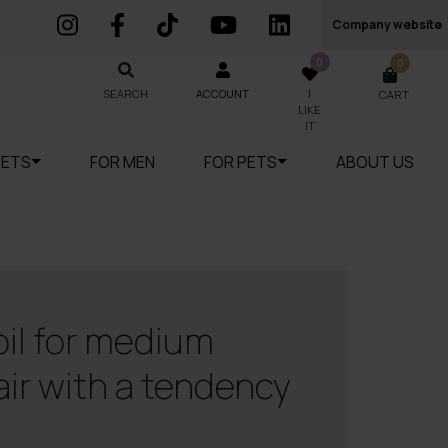
Company website
0
0
SEARCH
SEARCH
ACCOUNT
I
CART
LIKE
IT
SETS
FOR MEN
FOR PETS
ABOUT US
oil for medium
air with a tendency