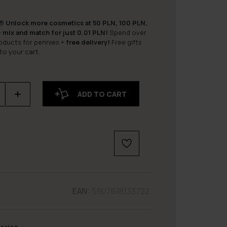
🎁
Unlock more cosmetics at 50 PLN, 100 PLN,
 mix and match for just 0.01 PLN!
Spend over
roducts for pennies +
free delivery!
Free gifts
 to your
cart
.
ADD TO CART
EAN:
5907618133722