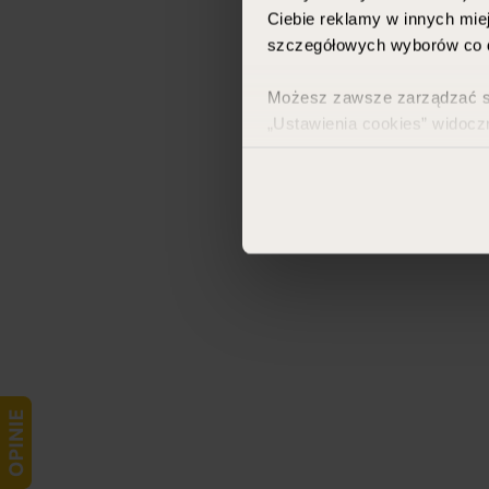
Ciebie reklamy w innych miej
szczegółowych wyborów co d
Możesz zawsze zarządzać swo
„Ustawienia cookies” widocz
Więcej informacji znajdzies