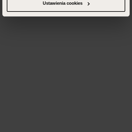
Ustawienia cookies
Więcej informacji znajdziesz w zakładce „Szczegóły”
oraz w naszej
polityce prywatności
.