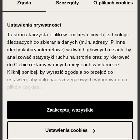
Zgoda
Szczegóły
O plikach cookies
Ustawienia prywatności
Ta strona korzysta z plików cookies i innych technologii
śledzących do zbierania danych (m.in. adresy IP, inne
identyfikatory internetowe) w dwóch głównych celach: by
analizować statystyki ruchu na stronie oraz by kierować
do Ciebie reklamy w innych miejscach w internecie.
Kliknij poniżej, by wyrazić zgodę albo przejdź do
ustawień, aby dokonać szczegółowych wyborów co do
plików cookies.
Możesz zawsze zarządzać swoimi zgodami (w tym
odwołać te, których udzieliłeś wcześniej) klikając w
Zaakceptuj wszystkie
przycisk „Ustawienia cookies” widoczny na samym dole
strony.
Ustawienia cookies
Więcej informacji znajdziesz w zakładce „Szczegóły”