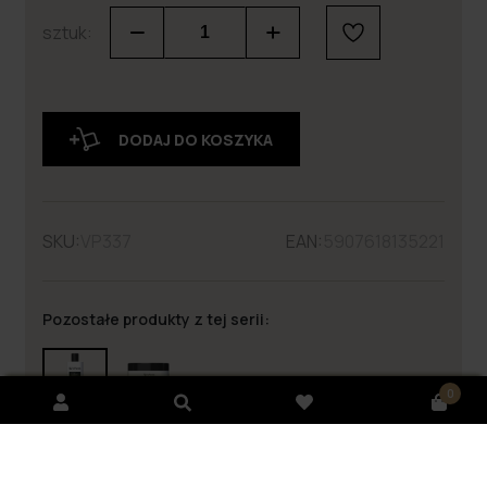
sztuk:
DODAJ DO KOSZYKA
SKU:
VP337
EAN:
5907618135221
Pozostałe produkty z tej serii:
0
Szampon do włosów zniszczonych i łamliwych z
keratyną