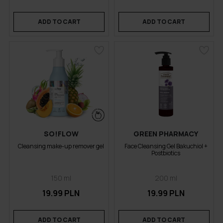
ADD TO CART
ADD TO CART
SO!FLOW
GREEN PHARMACY
Cleansing make-up remover gel
Face Cleansing Gel Bakuchiol +
Postbiotics
150 ml
200 ml
19.99 PLN
19.99 PLN
ADD TO CART
ADD TO CART