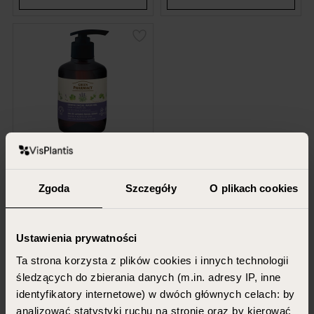
GREEN PHARMACY
Gentle facial wash gel for skin
prone to irritation, sage
Zgoda
Szczegóły
O plikach cookies
270 ml
13.49 PLN
Ustawienia prywatności
Ta strona korzysta z plików cookies i innych technologii
ADD TO CART
śledzących do zbierania danych (m.in. adresy IP, inne
identyfikatory internetowe) w dwóch głównych celach: by
analizować statystyki ruchu na stronie oraz by kierować