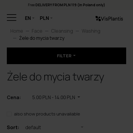
Free
DELIVERY FROM PLN 119 (in Poland only)
EN
PLN
Home
Face
Cleansing
Washing
Żele do mycia twarzy
FILTER
Żele do mycia twarzy
Cena:
5.00 PLN
-
14.00 PLN
also show products unavailable
Sort:
default