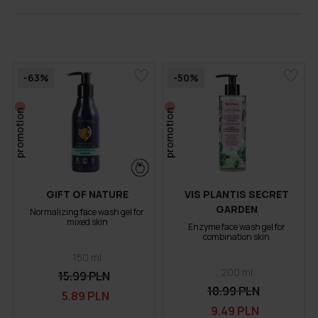
-63%
-50%
promotion
promotion
GIFT OF NATURE
VIS PLANTIS SECRET
GARDEN
Normalizing face wash gel for
mixed skin
Enzyme face wash gel for
combination skin
150 ml
200 ml
15.99 PLN
18.99 PLN
5.89 PLN
9.49 PLN