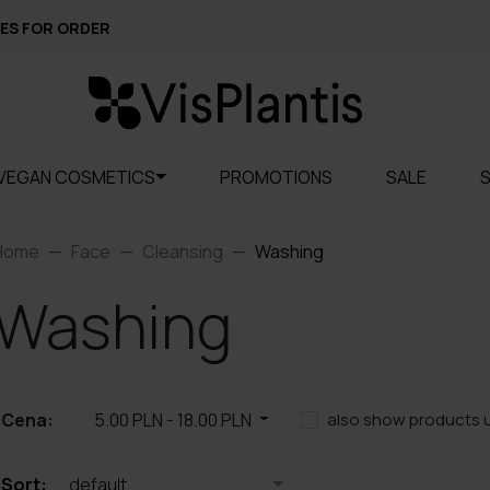
ES FOR ORDER
VEGAN COSMETICS
PROMOTIONS
SALE
Home
Face
Cleansing
Washing
Washing
Cena:
5.00 PLN
-
18.00 PLN
also show products 
Sort:
default