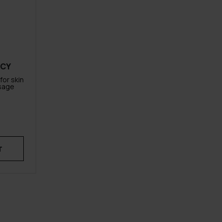
ACY
for skin
 sage
T