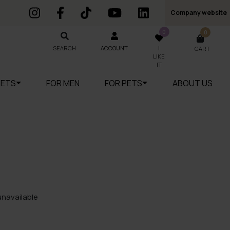
Company website
0
0
SEARCH
SEARCH
ACCOUNT
I
CART
LIKE
IT
SETS
FOR MEN
FOR PETS
ABOUT US
unavailable