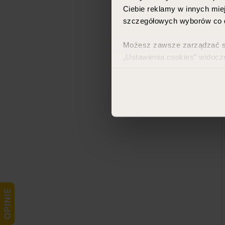
Ciebie reklamy w innych miej
szczegółowych wyborów co d
Możesz zawsze zarządzać swo
„Ustawienia cookies” widocz
Więcej informacji znajdzies