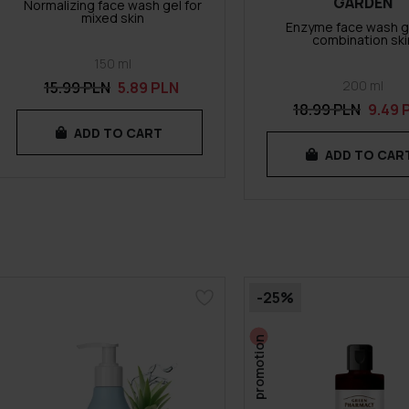
GARDEN
Normalizing face wash gel for
mixed skin
Enzyme face wash ge
combination ski
150 ml
200 ml
15.99 PLN
5.89 PLN
18.99 PLN
9.49 
ADD TO CART
ADD TO CAR
-25%
promotion