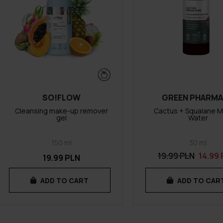
SO!FLOW
GREEN PHARM
Cleansing make-up remover
Cactus + Squalane Mi
gel
Water
150 ml
30 ml
19.99 PLN
14.99
19.99 PLN
ADD TO CART
ADD TO CAR