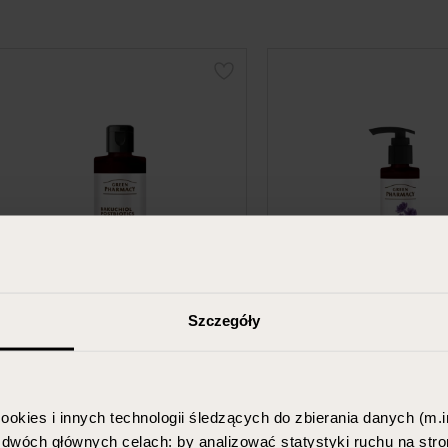
Szczegóły
GREEN PHARMACY
GREEN PHARM
Micellar Water Bakuchiol +
Face Cleansing Gel Ba
ookies i innych technologii śledzących do zbierania danych (m.in
Postbiotics
+ Postbiotics
w dwóch głównych celach: by analizować statystyki ruchu na stro