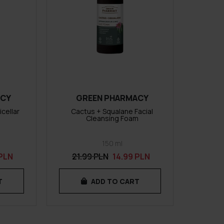
ACY
GREEN PHARMACY
cellar
Cactus + Squalane Facial
Cleansing Foam
150 ml
 PLN
21.99 PLN
14.99 PLN
T
ADD TO CART