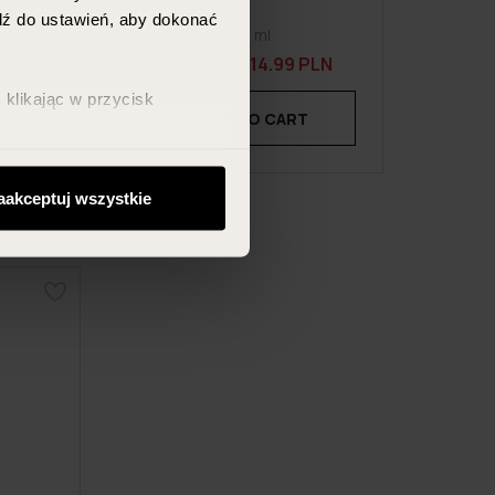
jdź do ustawień, aby dokonać
150 ml
19.99 PLN
14.99 PLN
klikając w przycisk
T
ADD TO CART
aakceptuj wszystkie