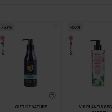
-63%
-50%
promotion
promotion
GIFT OF NATURE
VIS PLANTIS SE