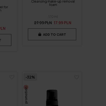
Cleansing make-up removal
foam
l for
n
170 ml
27.99 PLN
17.99 PLN
PLN
ADD TO CART
T
-32%
promotion