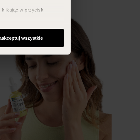
klikając w przycisk
aakceptuj wszystkie