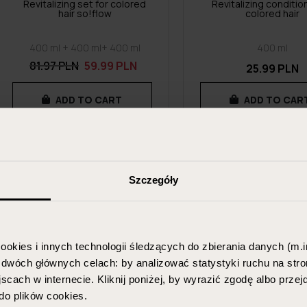
Revitalizing set for colored
Revitalizing conditio
hair so!flow
colored hair
400 ml + 400 ml+ 400 ml
400 ml
81.97 PLN
59.99 PLN
25.99 PLN
ADD TO CART
ADD TO CAR
Szczegóły
ookies i innych technologii śledzących do zbierania danych (m.in
w dwóch głównych celach: by analizować statystyki ruchu na stro
scach w internecie. Kliknij poniżej, by wyrazić zgodę albo prze
o plików cookies.