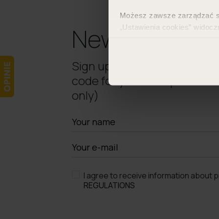
Możesz zawsze zarządzać swo
Newsletter
„Ustawienia cookies” widocz
Więcej informacji znajdzies
Sign up, confirm your subsc
code for your first purchase
only)
I agree to receive information about 
REGULATIONS