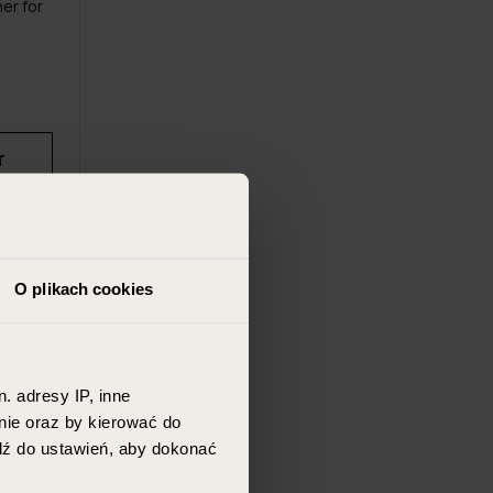
ner for
T
O plikach cookies
. adresy IP, inne
nie oraz by kierować do
jdź do ustawień, aby dokonać