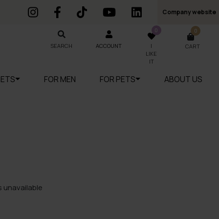
Company website
0
0
SEARCH
SEARCH
ACCOUNT
I
CART
LIKE
IT
SETS
FOR MEN
FOR PETS
ABOUT US
 unavailable