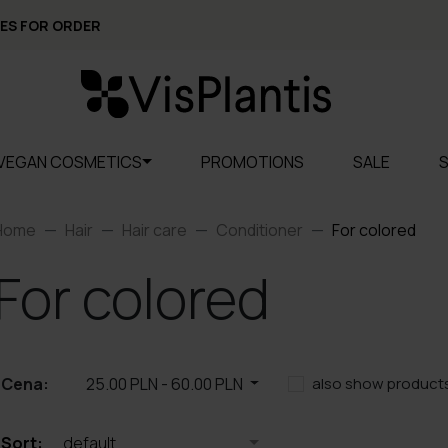
ES FOR ORDER
VEGAN COSMETICS
PROMOTIONS
SALE
Home
Hair
Hair care
Conditioner
For colored
For colored
Cena:
25.00 PLN
-
60.00 PLN
also show products
Sort:
default