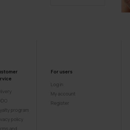
ustomer
For users
rvice
Log in
livery
My account
ODO
Register
yalty program
ivacy policy
rms and