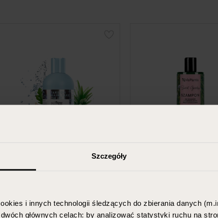
Szczegóły
SO!FLOW
VIS PLANTIS SE
GARDEN
Humectant shampoo for all
ookies i innych technologii śledzących do zbierania danych (m.in
types of hair porosity
Shampoo for hair pr
w dwóch głównych celach: by analizować statystyki ruchu na stro