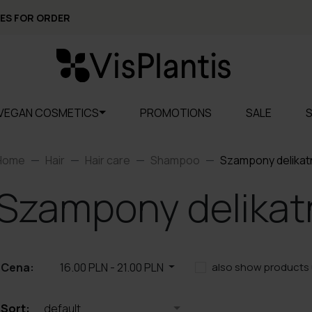
ES FOR ORDER
VEGAN COSMETICS
PROMOTIONS
SALE
Home
Hair
Hair care
Shampoo
Szampony delikat
Szampony delikat
Cena:
16.00 PLN
-
21.00 PLN
also show products 
Sort:
default