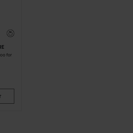
RE
oo for
T