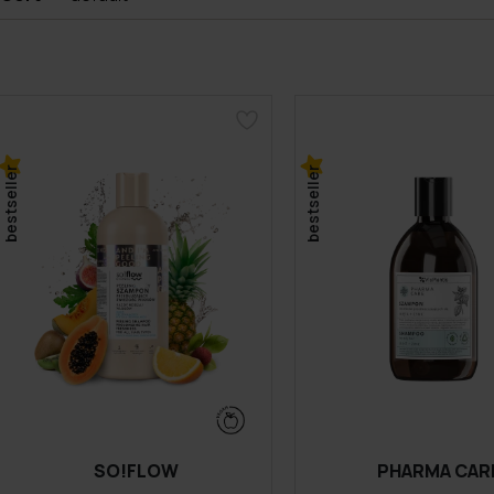
bestseller
bestseller
SO!FLOW
PHARMA CAR