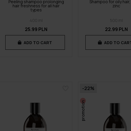
Peeling shampoo prolonging
Shampoo for oily hair,
hair freshness for all hair
zinc
types
400 ml
500 ml
25.99 PLN
22.99 PLN
ADD TO CART
ADD TO CAR
-22%
promotion