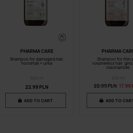
PHARMA CARE
PHARMA CAR
Shampoo for damaged hair,
Shampoo for thin 
horsetail + urea
volumeless hair, gin
niacinamide
500 ml
500 ml
22.99 PLN
17.99
22.99 PLN
ADD TO CART
ADD TO CAR