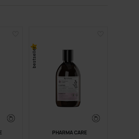
bestseller
E
PHARMA CARE