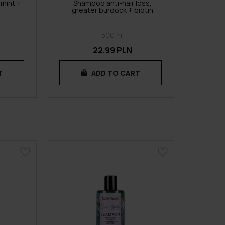
 mint +
Shampoo anti-hair loss,
greater burdock + biotin
500 ml
22.99 PLN
T
ADD TO CART