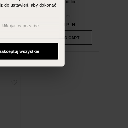
ry
hair, liquorice
jdź do ustawień, aby dokonać
400 ml
20.99 PLN
klikając w przycisk
T
ADD TO CART
aakceptuj wszystkie