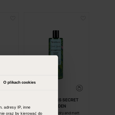
O plikach cookies
CRET
VIS PLANTIS SECRET
GARDEN
. adresy IP, inne
one to
Shampoo for dry and matt
nie oraz by kierować do