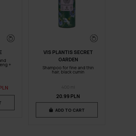
E
VIS PLANTIS SECRET
GARDEN
and
seng +
Shampoo for fine and thin
hair, black cumin
400 ml
 PLN
20.99 PLN
T
ADD TO CART