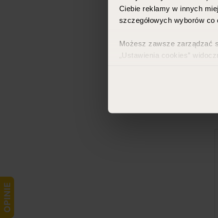
Ciebie reklamy w innych miej
szczegółowych wyborów co d
Możesz zawsze zarządzać swo
„Ustawienia cookies” widocz
Więcej informacji znajdzies