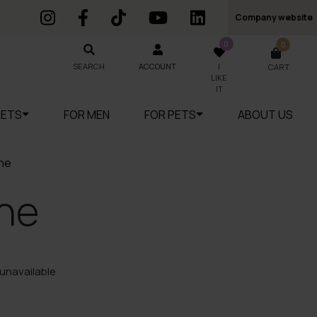
Company website
0
0
SEARCH
SEARCH
ACCOUNT
I
CART
LIKE
IT
SETS
FOR MEN
FOR PETS
ABOUT US
ne
ne
unavailable