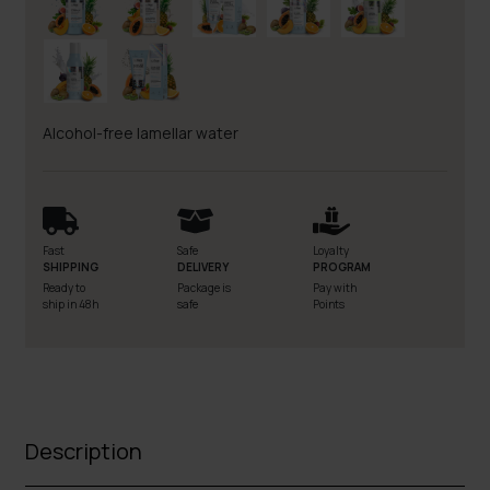
Alcohol-free lamellar water
Fast
Safe
Loyalty
SHIPPING
DELIVERY
PROGRAM
Ready to
Package is
Pay with
ship in 48h
safe
Points
Description