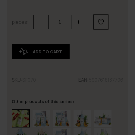
pieces:
ADD TO CART
SKU:
SF070
EAN:
5907618137706
Other products of this series: