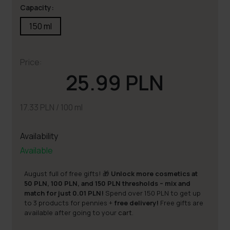
Capacity:
150 ml
Price:
25.99 PLN
17.33 PLN / 100 ml
Availability
Available
August full of free gifts! 🎁
Unlock more cosmetics at
50 PLN, 100 PLN, and 150 PLN thresholds – mix and
match for just 0.01 PLN!
Spend over 150 PLN to get up
to 3 products for pennies +
free delivery!
Free gifts are
available after going to your
cart
.