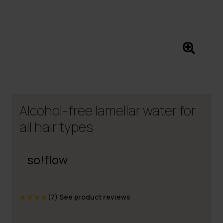
Alcohol-free lamellar water for
all hair types
so!flow
★
★
★
★
(7)
See product reviews