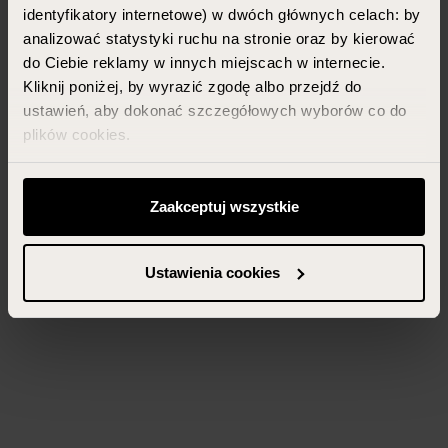
identyfikatory internetowe) w dwóch głównych celach: by
analizować statystyki ruchu na stronie oraz by kierować
do Ciebie reklamy w innych miejscach w internecie.
Kliknij poniżej, by wyrazić zgodę albo przejdź do
ustawień, aby dokonać szczegółowych wyborów co do
plików cookies.
Możesz zawsze zarządzać swoimi zgodami (w tym
odwołać te, których udzieliłeś wcześniej) klikając w
Zaakceptuj wszystkie
przycisk „Ustawienia cookies” widoczny na samym dole
strony.
Ustawienia cookies
Więcej informacji znajdziesz w zakładce „Szczegóły”
oraz w naszej
polityce prywatności
.