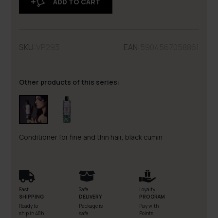
ADD TO CART
SKU:
VP293
EAN:
5904567058861
Other products of this series:
Conditioner for fine and thin hair, black cumin
Fast
Safe
Loyalty
SHIPPING
DELIVERY
PROGRAM
Ready to
Package is
Pay with
ship in 48h
safe
Points