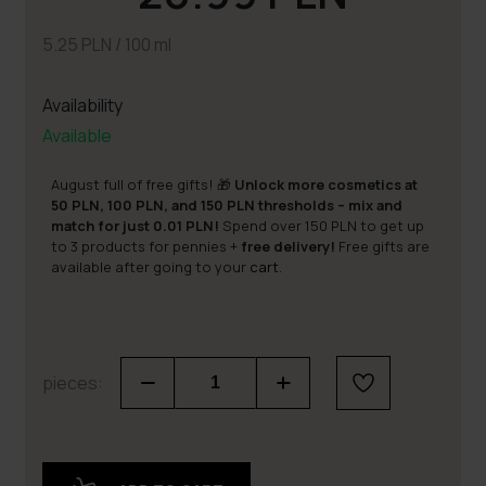
5.25 PLN / 100 ml
Availability
Available
August full of free gifts! 🎁
Unlock more cosmetics at
50 PLN, 100 PLN, and 150 PLN thresholds – mix and
match for just 0.01 PLN!
Spend over 150 PLN to get up
to 3 products for pennies +
free delivery!
Free gifts are
available after going to your
cart
.
pieces: