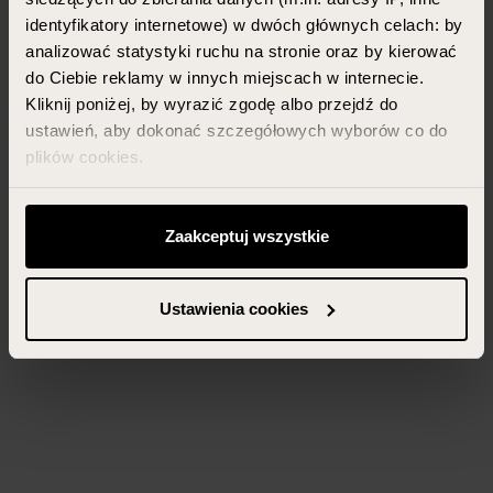
identyfikatory internetowe) w dwóch głównych celach: by
analizować statystyki ruchu na stronie oraz by kierować
do Ciebie reklamy w innych miejscach w internecie.
Kliknij poniżej, by wyrazić zgodę albo przejdź do
ustawień, aby dokonać szczegółowych wyborów co do
plików cookies.
Możesz zawsze zarządzać swoimi zgodami (w tym
odwołać te, których udzieliłeś wcześniej) klikając w
Zaakceptuj wszystkie
przycisk „Ustawienia cookies” widoczny na samym dole
strony.
Ustawienia cookies
Więcej informacji znajdziesz w zakładce „Szczegóły”
oraz w naszej
polityce prywatności
.