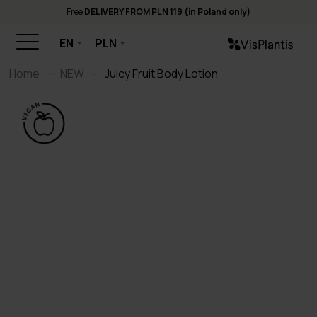
Free
DELIVERY FROM PLN 119 (in Poland only)
EN
PLN
Home
NEW
Juicy Fruit Body Lotion