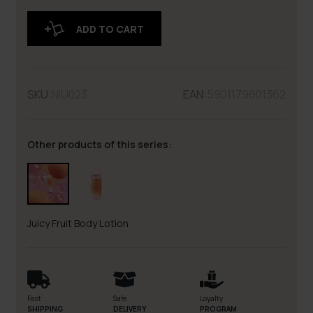
ADD TO CART
SKU:
NIU023
EAN:
5901179601362
Other products of this series:
Juicy Fruit Body Lotion
Fast
Safe
Loyalty
SHIPPING
DELIVERY
PROGRAM