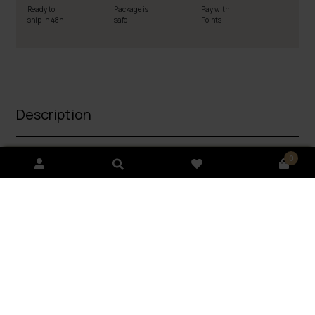
Ready to
Package is
Pay with
ship in 48h
safe
Points
Description
How to use
0
Ingredients
Delivery and payment
Reviews
(0)