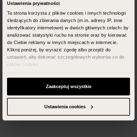
Ustawienia prywatności
Ta strona korzysta z plików cookies i innych technologii
śledzących do zbierania danych (m.in. adresy IP, inne
identyfikatory internetowe) w dwóch głównych celach: by
analizować statystyki ruchu na stronie oraz by kierować
do Ciebie reklamy w innych miejscach w internecie.
Kliknij poniżej, by wyrazić zgodę albo przejdź do
ustawień, aby dokonać szczegółowych wyborów co do
plików cookies.
Możesz zawsze zarządzać swoimi zgodami (w tym
odwołać te, których udzieliłeś wcześniej) klikając w
Zaakceptuj wszystkie
przycisk „Ustawienia cookies” widoczny na samym dole
strony.
Ustawienia cookies
Więcej informacji znajdziesz w zakładce „Szczegóły”
oraz w naszej
polityce prywatności
.