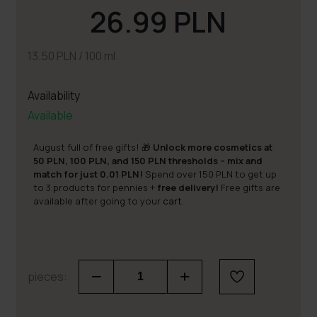
26.99 PLN
13.50 PLN / 100 ml
Availability
Available
August full of free gifts! 🎁
Unlock more cosmetics at
50 PLN, 100 PLN, and 150 PLN thresholds – mix and
match for just 0.01 PLN!
Spend over 150 PLN to get up
to 3 products for pennies +
free delivery!
Free gifts are
available after going to your
cart
.
pieces: