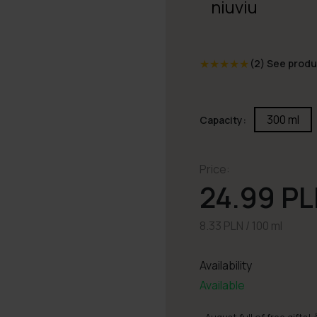
niuviu
★
★
★
★
★
(2)
See produ
300 ml
Capacity:
Price:
24.99 P
8.33 PLN / 100 ml
Availability
Available