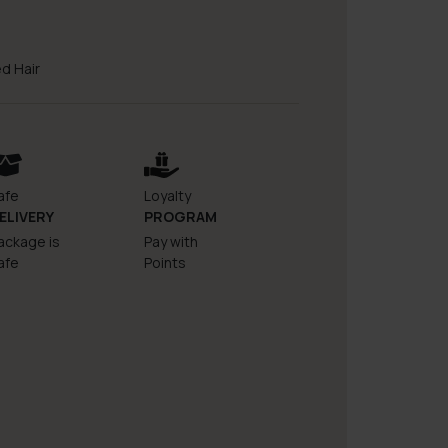
d Hair
afe
Loyalty
ELIVERY
PROGRAM
ackage is
Pay with
afe
Points