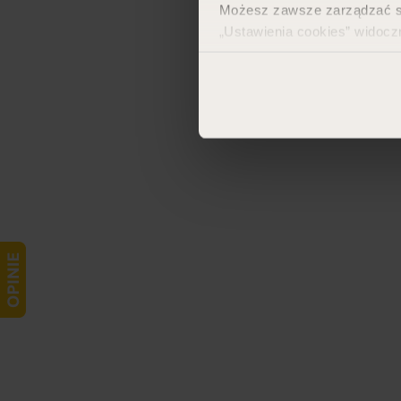
Możesz zawsze zarządzać swo
„Ustawienia cookies” widocz
Więcej informacji znajdzies