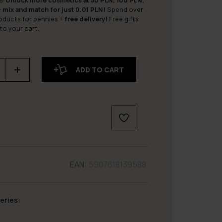
🎁
Unlock more cosmetics at 50 PLN, 100 PLN,
 mix and match for just 0.01 PLN!
Spend over
roducts for pennies +
free delivery!
Free gifts
 to your
cart
.
ADD TO CART
EAN:
5907618139588
eries: