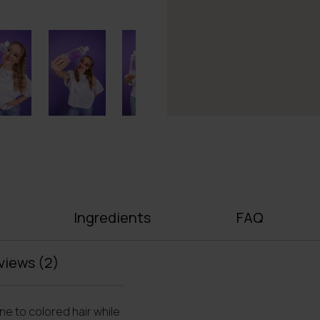
Ingredients
FAQ
views
(2)
e to colored hair while