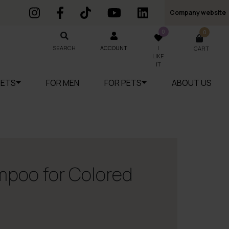
Company website
0
0
SEARCH
SEARCH
ACCOUNT
I
CART
LIKE
IT
SETS
FOR MEN
FOR PETS
ABOUT US
poo for Colored