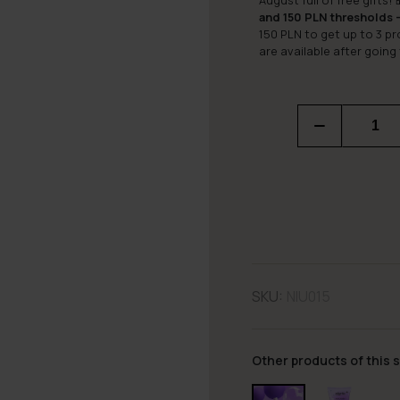
August full of free gifts! 
and 150 PLN thresholds –
150 PLN to get up to 3 p
are available after going
SKU:
NIU015
Other products of this s