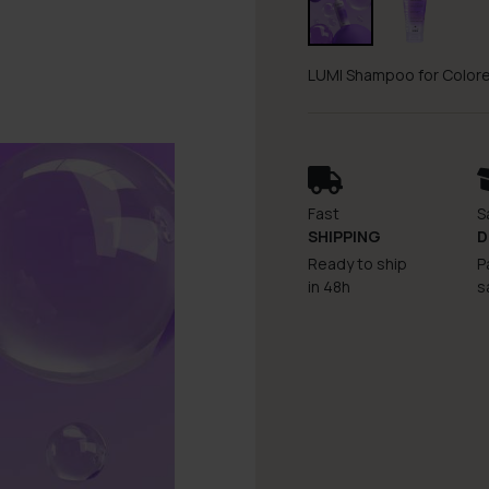
LUMI Shampoo for Colore
Fast
S
SHIPPING
D
Ready to ship
P
in 48h
s