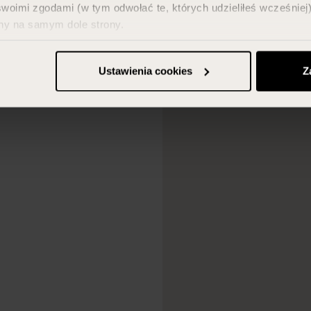
imi zgodami (w tym odwołać te, których udzieliłeś wcześniej) 
ny na samym dole strony.
z w zakładce „Szczegóły” oraz w naszej
polityce prywatności
.
Ustawienia cookies
Z