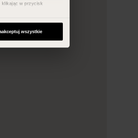
klikając w przycisk
aakceptuj wszystkie