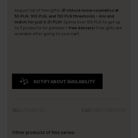
August full of free gifts! 🎁
Unlock more cosmetics at
50 PLN, 100 PLN, and 150 PLN thresholds – mix and
match for just 0.01 PLN!
Spend over 150 PLN to get up
to 3 products for pennies +
free delivery!
Free gifts are
available after going to your
cart
.
NOTIFY ABOUT AVAILABILITY
SKU:
ZES00130
EAN:
5901179601133
Other products of this series: