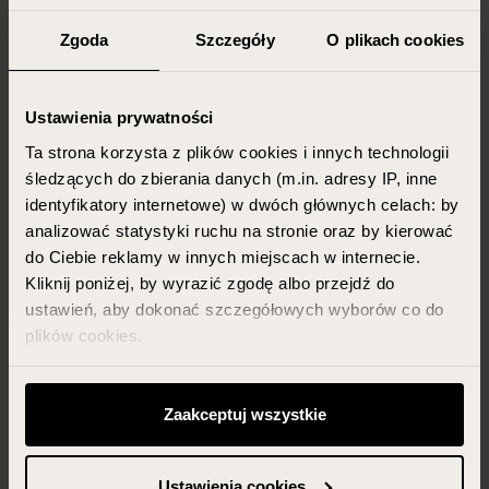
Zgoda
Szczegóły
O plikach cookies
Ustawienia prywatności
Ta strona korzysta z plików cookies i innych technologii
śledzących do zbierania danych (m.in. adresy IP, inne
identyfikatory internetowe) w dwóch głównych celach: by
analizować statystyki ruchu na stronie oraz by kierować
do Ciebie reklamy w innych miejscach w internecie.
Kliknij poniżej, by wyrazić zgodę albo przejdź do
ustawień, aby dokonać szczegółowych wyborów co do
plików cookies.
Możesz zawsze zarządzać swoimi zgodami (w tym
odwołać te, których udzieliłeś wcześniej) klikając w
Zaakceptuj wszystkie
przycisk „Ustawienia cookies” widoczny na samym dole
strony.
Ustawienia cookies