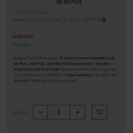
18.99 PLN
4.74 PLN / 100 ml
Lowest price in the last 30 days: 9.89 PLN
Availability
Available
August full of free gifts! 🎁
Unlock more cosmetics at
50 PLN, 100 PLN, and 150 PLN thresholds – mix and
match for just 0.01 PLN!
Spend over 150 PLN to get up
to 3 products for pennies +
free delivery!
Free gifts are
available after going to your
cart
.
pieces: