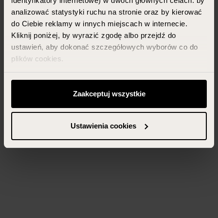
identyfikatory internetowe) w dwóch głównych celach: by
analizować statystyki ruchu na stronie oraz by kierować
do Ciebie reklamy w innych miejscach w internecie.
Kliknij poniżej, by wyrazić zgodę albo przejdź do
ustawień, aby dokonać szczegółowych wyborów co do
plików cookies.
Możesz zawsze zarządzać swoimi zgodami (w tym
odwołać te, których udzieliłeś wcześniej) klikając w
Zaakceptuj wszystkie
przycisk „Ustawienia cookies” widoczny na samym dole
strony.
Ustawienia cookies
Więcej informacji znajdziesz w zakładce „Szczegóły”
oraz w naszej
polityce prywatności
.