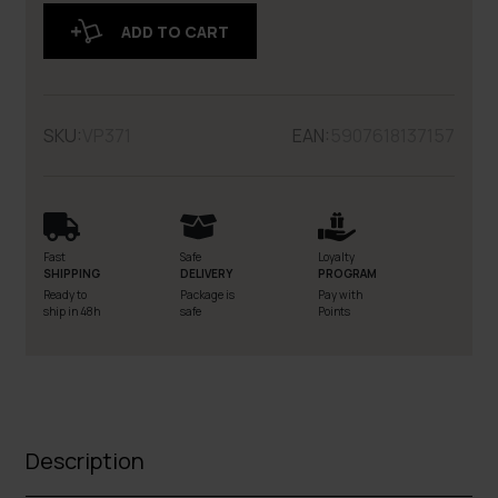
ADD TO CART
SKU:
VP371
EAN:
5907618137157
Fast
Safe
Loyalty
SHIPPING
DELIVERY
PROGRAM
Ready to
Package is
Pay with
ship in 48h
safe
Points
Description