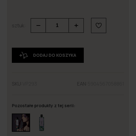
sztuk:
DODAJ DO KOSZYKA
SKU:
VP293
EAN:
5904567058861
Pozostałe produkty z tej serii: