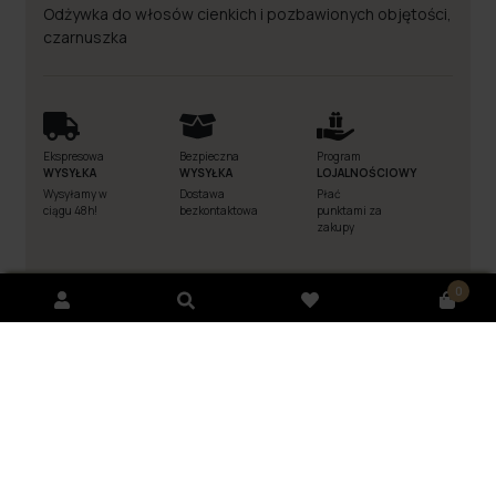
Odżywka do włosów cienkich i pozbawionych objętości,
czarnuszka
Ekspresowa
Bezpieczna
Program
WYSYŁKA
WYSYŁKA
LOJALNOŚCIOWY
Wysyłamy w
Dostawa
Płać
ciągu 48h!
bezkontaktowa
punktami za
zakupy
0
Opis
Sposób użycia