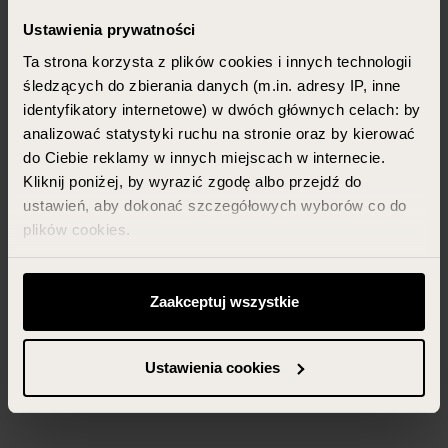
Ustawienia prywatności
Ta strona korzysta z plików cookies i innych technologii
śledzących do zbierania danych (m.in. adresy IP, inne
identyfikatory internetowe) w dwóch głównych celach: by
analizować statystyki ruchu na stronie oraz by kierować
do Ciebie reklamy w innych miejscach w internecie.
Kliknij poniżej, by wyrazić zgodę albo przejdź do
ustawień, aby dokonać szczegółowych wyborów co do
plików cookies.
Możesz zawsze zarządzać swoimi zgodami (w tym
odwołać te, których udzieliłeś wcześniej) klikając w
Zaakceptuj wszystkie
przycisk „Ustawienia cookies” widoczny na samym dole
strony.
Ustawienia cookies
Więcej informacji znajdziesz w zakładce „Szczegóły”
oraz w naszej
polityce prywatności
.