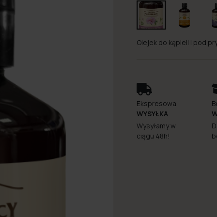
Olejek do kąpieli i pod p
Ekspresowa
B
WYSYŁKA
W
Wysyłamy w
D
ciągu 48h!
b