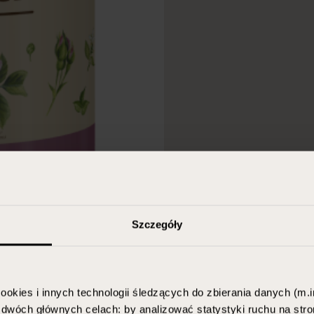
Szczegóły
ookies i innych technologii śledzących do zbierania danych (m.in
w dwóch głównych celach: by analizować statystyki ruchu na stro