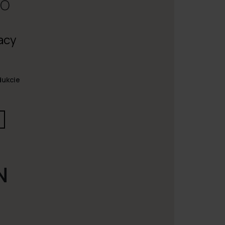
mo
acy
dukcie
N