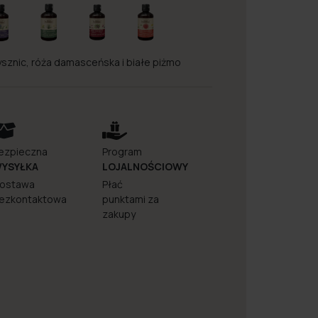
rysznic, róża damasceńska i białe piżmo
ezpieczna
Program
YSYŁKA
LOJALNOŚCIOWY
ostawa
Płać
ezkontaktowa
punktami za
zakupy