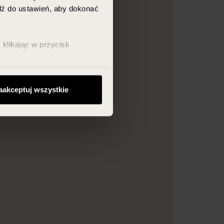
jdź do ustawień, aby dokonać
klikając w przycisk
aakceptuj wszystkie