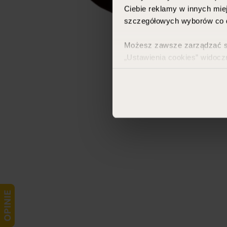
Ciebie reklamy w innych miej
szczegółowych wyborów co d
Możesz zawsze zarządzać swo
„Ustawienia cookies” widocz
Więcej informacji znajdzies