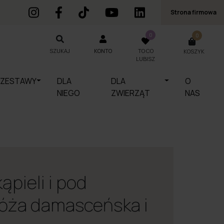
Strona firmowa
0
0
SZUKAJ
KONTO
TO CO
KOSZYK
SZUKAJ
LUBISZ
ZESTAWY
DLA
DLA
O
NIEGO
ZWIERZĄT
NAS
ąpieli i pod
róża damasceńska i