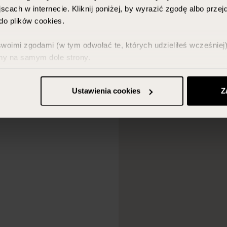
scach w internecie. Kliknij poniżej, by wyrazić zgodę albo prze
o plików cookies.
imi zgodami (w tym odwołać te, których udzieliłeś wcześniej) 
ny na samym dole strony.
z w zakładce „Szczegóły” oraz w naszej
polityce prywatności
.
Ustawienia cookies
Z