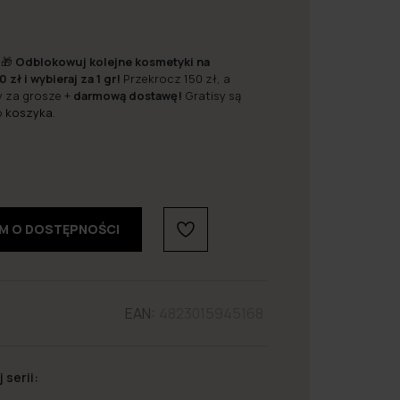
 🎁
Odblokowuj kolejne kosmetyki na
0 zł i wybieraj za 1 gr!
Przekrocz 150 zł, a
y za grosze +
darmową dostawę!
Gratisy są
o
koszyka
.
M O DOSTĘPNOŚCI
EAN:
4823015945168
 serii: