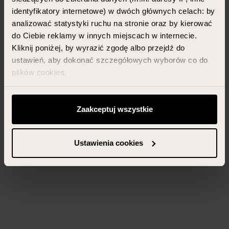
identyfikatory internetowe) w dwóch głównych celach: by
analizować statystyki ruchu na stronie oraz by kierować
do Ciebie reklamy w innych miejscach w internecie.
Kliknij poniżej, by wyrazić zgodę albo przejdź do
ustawień, aby dokonać szczegółowych wyborów co do
plików cookies.
Możesz zawsze zarządzać swoimi zgodami (w tym
odwołać te, których udzieliłeś wcześniej) klikając w
Zaakceptuj wszystkie
przycisk „Ustawienia cookies” widoczny na samym dole
strony.
Ustawienia cookies
Więcej informacji znajdziesz w zakładce „Szczegóły”
oraz w naszej
polityce prywatności
.