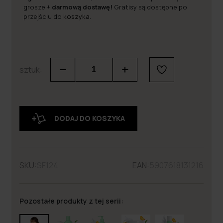
grosze +
darmową dostawę!
Gratisy są dostępne po
przejściu do
koszyka
.
sztuk:
DODAJ DO KOSZYKA
SKU:
SF124
EAN:
5907618131216
Pozostałe produkty z tej serii: