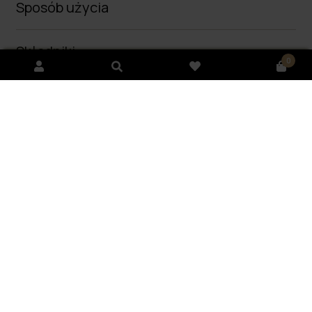
Sposób użycia
Składniki
0
Dostawa i płatność
Opinie
(0)
PIELĘGNACJA WŁOSÓW PO KERATYNOWYM
PROSTOWANIU
Zadbaj o swoje włosy jak nigdy dotąd z
wygładzającą
maską do włosów
, opracowaną specjalnie dla kobiet,
które pragną utrzymać efekt keratynowego
prostowania. Nasza maska to idealne rozwiązanie, aby
włosy były gładkie, lśniące i pełne życia przez długi