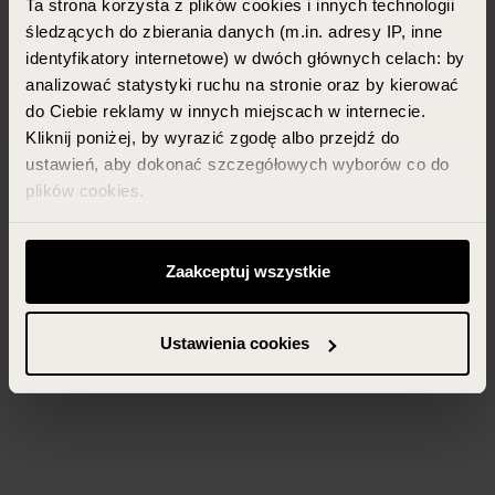
Ta strona korzysta z plików cookies i innych technologii
śledzących do zbierania danych (m.in. adresy IP, inne
identyfikatory internetowe) w dwóch głównych celach: by
analizować statystyki ruchu na stronie oraz by kierować
do Ciebie reklamy w innych miejscach w internecie.
Kliknij poniżej, by wyrazić zgodę albo przejdź do
ustawień, aby dokonać szczegółowych wyborów co do
plików cookies.
Możesz zawsze zarządzać swoimi zgodami (w tym
odwołać te, których udzieliłeś wcześniej) klikając w
Zaakceptuj wszystkie
przycisk „Ustawienia cookies” widoczny na samym dole
strony.
Ustawienia cookies
Więcej informacji znajdziesz w zakładce „Szczegóły”
oraz w naszej
polityce prywatności
.