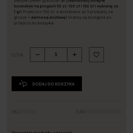
Sierpień pełen gratisów! 🎁
Odblokowuj kolejne
kosmetyki na progach 50 zł, 100 zł i 150 zł i wybieraj za
1 gr!
Przekrocz 150 zł, a dostaniesz aż 3 produkty za
grosze +
darmową dostawę!
Gratisy są dostępne po
przejściu do
koszyka
.
sztuk:
DODAJ DO KOSZYKA
SKU:
SF060
EAN:
5907618136976
Pozostałe produkty z tej serii: