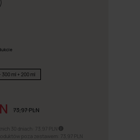
)
dukcie
+ 300 ml + 200 ml
LN
73,97 PLN
nich 30 dniach: 73,97 PLN
oduktów poza zestawem: 73,97 PLN