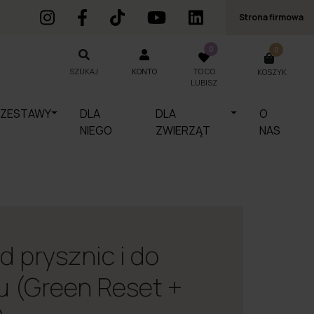
Strona firmowa
0
0
SZUKAJ
KONTO
TO CO
KOSZYK
SZUKAJ
LUBISZ
ZESTAWY
DLA
DLA
O
NIEGO
ZWIERZĄT
NAS
 prysznic i do
iu (Green Reset +