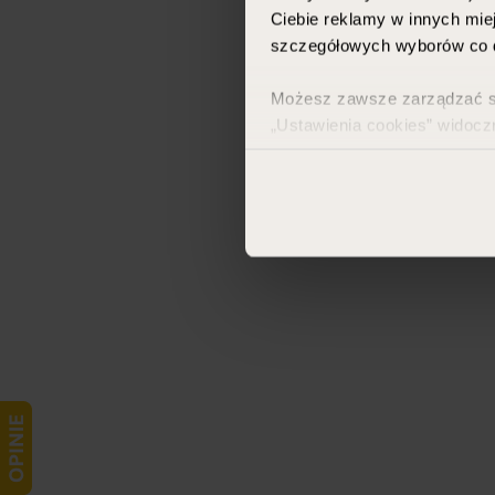
Ciebie reklamy w innych miej
szczegółowych wyborów co d
Możesz zawsze zarządzać swo
„Ustawienia cookies” widocz
Więcej informacji znajdzies