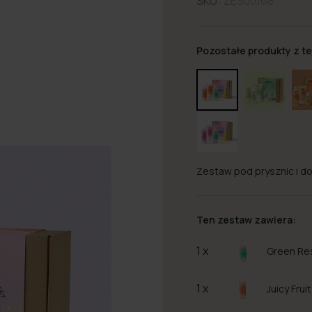
SKU:
ZES00168
Pozostałe produkty z tej
Zestaw pod prysznic i do 
Ten zestaw zawiera:
1 x
Green Res
1 x
Juicy Frui