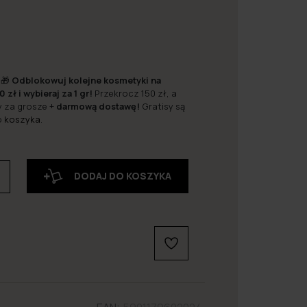
 🎁
Odblokowuj kolejne kosmetyki na
0 zł i wybieraj za 1 gr!
Przekrocz 150 zł, a
y za grosze +
darmową dostawę!
Gratisy są
o
koszyka
.
DODAJ DO KOSZYKA