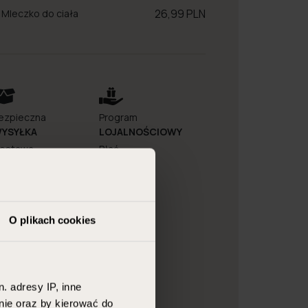
26,99 PLN
t Mleczko do ciała
ezpieczna
Program
YSYŁKA
LOJALNOŚCIOWY
ostawa
Płać
ezkontaktowa
punktami za
zakupy
O plikach cookies
. adresy IP, inne
nie oraz by kierować do