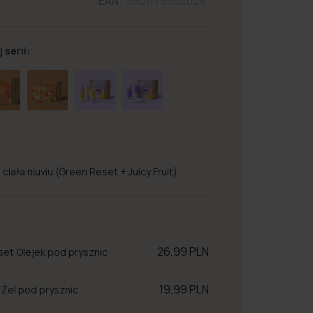
EAN:
5901179602024
 serii:
ciała niuviu (Green Reset + Juicy Fruit)
26,99 PLN
et Olejek pod prysznic
19,99 PLN
t Żel pod prysznic