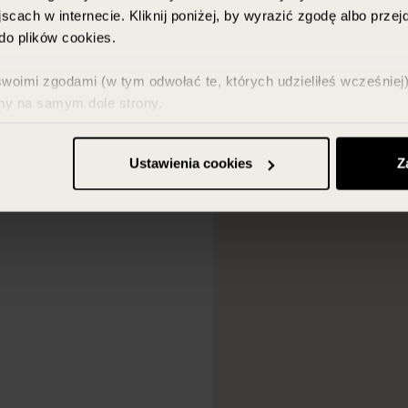
scach w internecie. Kliknij poniżej, by wyrazić zgodę albo prze
o plików cookies.
imi zgodami (w tym odwołać te, których udzieliłeś wcześniej) 
ny na samym dole strony.
z w zakładce „Szczegóły” oraz w naszej
polityce prywatności
.
Ustawienia cookies
Z