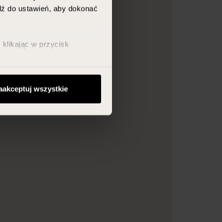
jdź do ustawień, aby dokonać
klikając w przycisk
aakceptuj wszystkie