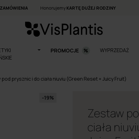
 ZAMÓWIENIA
Honorujemy
KARTĘ DUŻEJ RODZINY
TYKI
WYPRZEDAŻ
PROMOCJE
ŃSKIE
pod prysznic i do ciała niuviu (Green Reset + Juicy Fruit)
-19%
Zestaw pod
ciała niuv