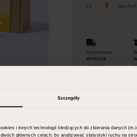
1 x
Juicy Frui
Ekspresowa
B
WYSYŁKA
W
Wysyłamy w
D
ciągu 48h!
b
Szczegóły
ookies i innych technologii śledzących do zbierania danych (m.in
w dwóch głównych celach: by analizować statystyki ruchu na stro