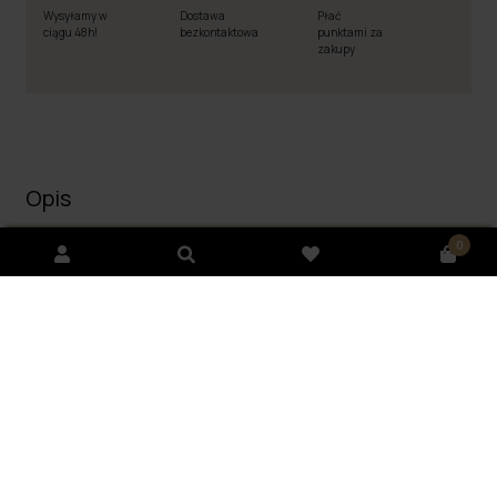
Wysyłamy w
Dostawa
Płać
ciągu 48h!
bezkontaktowa
punktami za
zakupy
Opis
0
Dostawa i płatność
Opinie
(0)
Zestaw pod prysznic i do ciała niuviu (Green Reset
+ Pink Therapy)