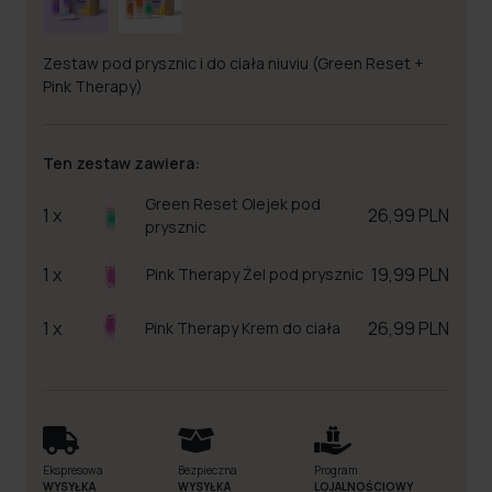
Zestaw pod prysznic i do ciała niuviu (Green Reset +
Pink Therapy)
Ten zestaw zawiera:
Green Reset Olejek pod
1 x
26,99 PLN
prysznic
1 x
19,99 PLN
Pink Therapy Żel pod prysznic
1 x
26,99 PLN
Pink Therapy Krem do ciała
Ekspresowa
Bezpieczna
Program
WYSYŁKA
WYSYŁKA
LOJALNOŚCIOWY