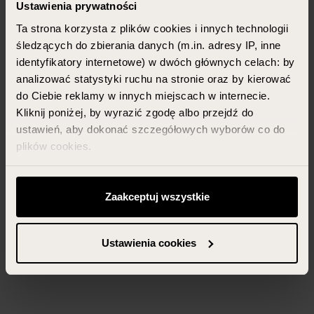
Ustawienia prywatności
Ta strona korzysta z plików cookies i innych technologii
śledzących do zbierania danych (m.in. adresy IP, inne
identyfikatory internetowe) w dwóch głównych celach: by
analizować statystyki ruchu na stronie oraz by kierować
do Ciebie reklamy w innych miejscach w internecie.
Kliknij poniżej, by wyrazić zgodę albo przejdź do
ustawień, aby dokonać szczegółowych wyborów co do
plików cookies.
Możesz zawsze zarządzać swoimi zgodami (w tym
odwołać te, których udzieliłeś wcześniej) klikając w
Zaakceptuj wszystkie
przycisk „Ustawienia cookies” widoczny na samym dole
strony.
Ustawienia cookies
Więcej informacji znajdziesz w zakładce „Szczegóły”
oraz w naszej
polityce prywatności
.