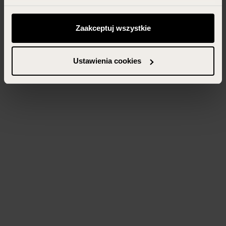
Możesz zawsze zarządzać swoimi zgodami (w tym
odwołać te, których udzieliłeś wcześniej) klikając w
Zaakceptuj wszystkie
przycisk „Ustawienia cookies” widoczny na samym dole
strony.
Ustawienia cookies
Więcej informacji znajdziesz w zakładce „Szczegóły”
oraz w naszej
polityce prywatności
.